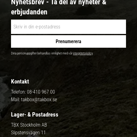
Nyhetsbrev - Ta del av nyheter &
erbjudanden
Prenumerera
Dina personuppgifter behandlas i enlighet med vår
integritetspolicy
.
Kontakt
Telefon:
08-410 967 00
Mail:
takbox@takbox.se
Lager- & Postadress
TBX Stockholm AB
Slipstensvägen 11