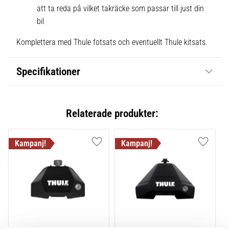
att ta reda på vilket takräcke som passar till just din
bil
Komplettera med Thule fotsats och eventuellt Thule kitsats.
Specifikationer
Relaterade produkter:
Lägg till i favoriter
Lägg till