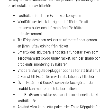
enkel installation av tillbehör.
Lasthållare för Thule Evo takräckessystem
WindDiffuser-teknik korrigerar luftflödet för att
reducera buller och luftmotstånd för bättre
bränsleekonomi
TrailEdge-designen reducerar luftmotståndet genom
en jämn luftavledning från räcket
SmartSlides skjutbara längdskala fungerar även som
aerodynamiskt skydd under räcket, och ger snabb och
problemfri montering av hållaren
Vridbara SwingBlade-pluggar öppnas för att tillåta full
åtkomst till T-spår för enkel installation av tillbehör
Övre T-spår med QuickAccess-interface gör att du
snabbt kan montera och ta bort tillbehör
Inre BoxBeam-struktur skapar ett exceptionellt starkt
lasthållarrör
Använd våra kompletta paket eller Thule Köpguide för