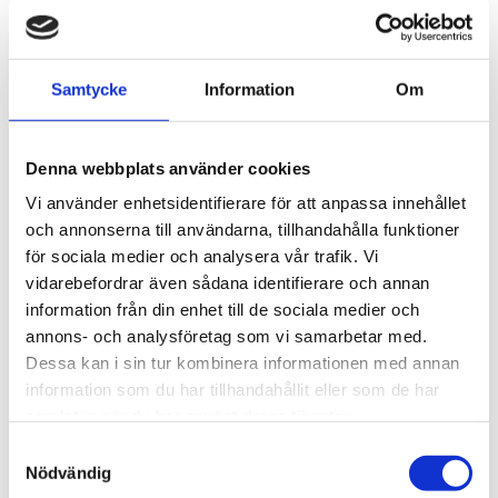
THULE FIXPOINT EVO 4-
THULE CLAMP EVO 4-
PACK 710700
PACK 710500
Lättmonterad 
Lättmonterad 
Samtycke
Information
Om
lasthållarfot för Thule Evo-
lasthållarfot för Thule Evo-
takräcken, för fordon med 
takräcken, för fordon utan 
1 795
kr
1 795
kr
integrerade fästpunkter, T-
befintliga fästpunkter för 
spår eller fästpunkter för 
takräcke eller 
1 975
kr
1 975
kr
Denna webbplats använder cookies
anpassad installation av 
fabriksmonterade räcken.
hållare.
Vi använder enhetsidentifierare för att anpassa innehållet
och annonserna till användarna, tillhandahålla funktioner
för sociala medier och analysera vår trafik. Vi
vidarebefordrar även sådana identifierare och annan
Lägg till i favoriter
Lägg till
information från din enhet till de sociala medier och
annons- och analysföretag som vi samarbetar med.
Dessa kan i sin tur kombinera informationen med annan
information som du har tillhandahållit eller som de har
samlat in när du har använt deras tjänster.
S
Nödvändig
a