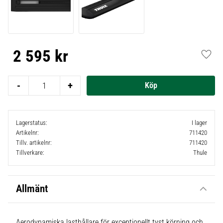
2 595
kr
Lägg t
-
+
Lagerstatus
I lager
Artikelnr
711420
Tillv. artikelnr
711420
Tillverkare
Thule
Allmänt
Aerodynamiska lasthållare för exceptionellt tyst körning och