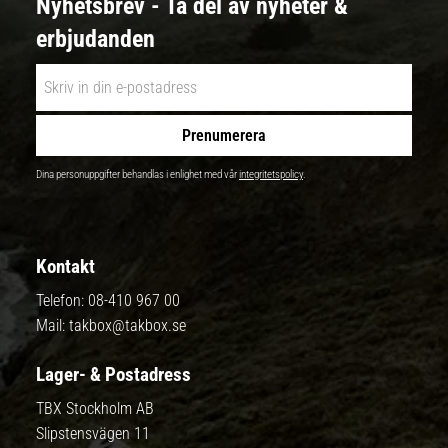
Nyhetsbrev - Ta del av nyheter &
erbjudanden
Prenumerera
Dina personuppgifter behandlas i enlighet med vår
integritetspolicy
.
Kontakt
Telefon:
08-410 967 00
Mail:
takbox@takbox.se
Lager- & Postadress
TBX Stockholm AB
Slipstensvägen 11