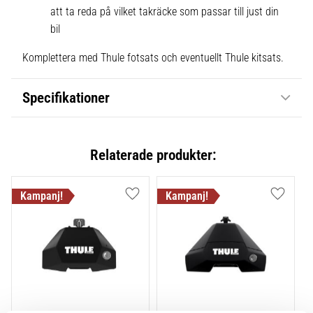
att ta reda på vilket takräcke som passar till just din
bil
Komplettera med Thule fotsats och eventuellt Thule kitsats.
Specifikationer
Relaterade produkter:
Lägg till i favoriter
Lägg till