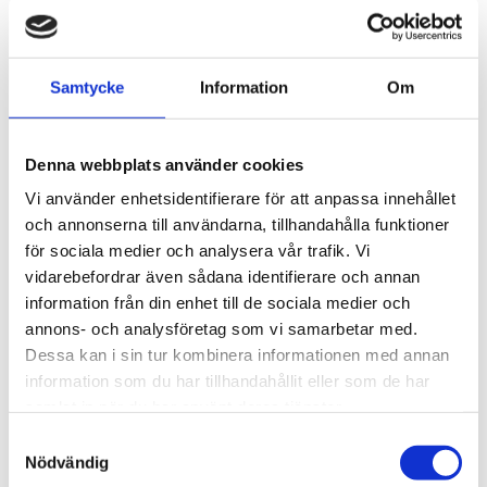
THULE FIXPOINT EVO 4-
THULE CLAMP EVO 4-
PACK 710700
PACK 710500
Lättmonterad 
Lättmonterad 
Samtycke
Information
Om
lasthållarfot för Thule Evo-
lasthållarfot för Thule Evo-
takräcken, för fordon med 
takräcken, för fordon utan 
1 795
kr
1 795
kr
integrerade fästpunkter, T-
befintliga fästpunkter för 
spår eller fästpunkter för 
takräcke eller 
1 975
kr
1 975
kr
Denna webbplats använder cookies
anpassad installation av 
fabriksmonterade räcken.
hållare.
Vi använder enhetsidentifierare för att anpassa innehållet
och annonserna till användarna, tillhandahålla funktioner
för sociala medier och analysera vår trafik. Vi
vidarebefordrar även sådana identifierare och annan
Lägg till i favoriter
Lägg till
information från din enhet till de sociala medier och
annons- och analysföretag som vi samarbetar med.
Dessa kan i sin tur kombinera informationen med annan
information som du har tillhandahållit eller som de har
samlat in när du har använt deras tjänster.
S
Nödvändig
a