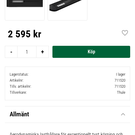
2 595
kr
Lägg t
-
+
Lagerstatus
I lager
Artikelnr
711520
Tillv. artikelnr
711520
Tillverkare
Thule
Allmänt
Aerodynamiska lasthållare för exceptionellt tyst körning och