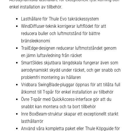
enkel installation av tillbehör.
Lasthållare för Thule Evo takräckessystem
WindDiffuser-teknik korrigerar luftflödet för att
reducera buller och luftmotstånd för bättre
bränsleekonomi
TrailEdge-designen reducerar luftmotståndet genom
en jämn luftavledning från räcket
SmartSlides skjutbara längdskala fungerar även som
aerodynamiskt skydd under räcket, och ger snabb och
problemfri montering av hållaren
Vridbara SwingBlade-pluggar öppnas för att tillåta full
åtkomst till T-spår för enkel installation av tillbehör
Övre T-spår med QuickAccess-interface gör att du
snabbt kan montera och ta bort tillbehör
Inre BoxBeam-struktur skapar ett exceptionellt starkt
lasthållarrör
Använd våra kompletta paket eller Thule Köpguide för