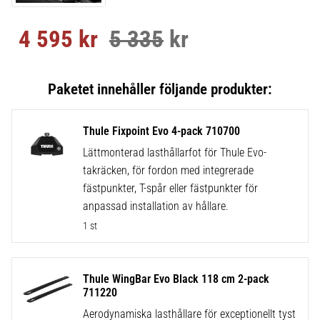
4 595
kr
5 335
kr
Nedsatt pris:
Ordinarie pris:
Thule Fixpoint Evo 4-pack 710700
Lättmonterad lasthållarfot för Thule Evo-
takräcken, för fordon med integrerade
fästpunkter, T-spår eller fästpunkter för
anpassad installation av hållare.
1 st
Thule WingBar Evo Black 118 cm 2-pack
711220
Aerodynamiska lasthållare för exceptionellt tyst