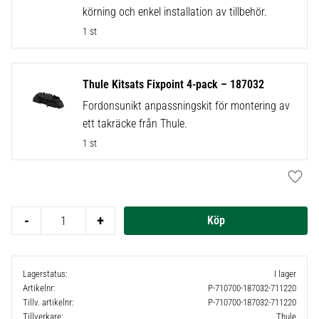
körning och enkel installation av tillbehör.
1 st
Thule Kitsats Fixpoint 4-pack – 187032
Fordonsunikt anpassningskit för montering av
ett takräcke från Thule.
1 st
Lägg t
-
+
Lagerstatus
I lager
Artikelnr
P-710700-187032-711220
Tillv. artikelnr
P-710700-187032-711220
Tillverkare
Thule