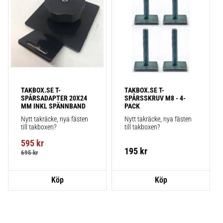
TAKBOX.SE T-
TAKBOX.SE T-
SPÅRSADAPTER 20X24 
SPÅRSSKRUV M8 - 4-
MM INKL SPÄNNBAND
PACK
Nytt takräcke, nya fästen 
Nytt takräcke, nya fästen 
till takboxen?
till takboxen?
595
kr
195
kr
695
kr