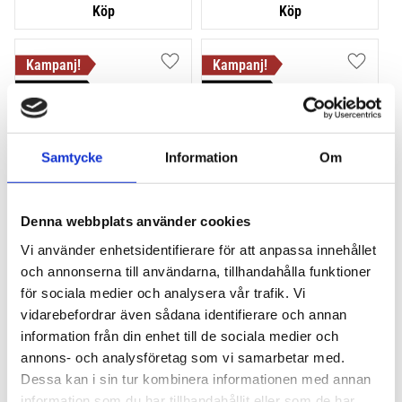
Lägg till i favoriter
Lägg till
STORSÄLJARE!
VÅR FAVORIT!
POPULÄRAST!
Samtycke
Information
Om
Denna webbplats använder cookies
THULE PRORIDE
THULE PRORIDE BLACK
Vi använder enhetsidentifierare för att anpassa innehållet
Storsäljande cykelhållare 
Storsäljande 
och annonserna till användarna, tillhandahålla funktioner
för takräcke
takcykelhållare 
för sociala medier och analysera vår trafik. Vi
2 195
kr
2 395
kr
vidarebefordrar även sådana identifierare och annan
2 395
kr
2 595
kr
information från din enhet till de sociala medier och
annons- och analysföretag som vi samarbetar med.
Dessa kan i sin tur kombinera informationen med annan
information som du har tillhandahållit eller som de har