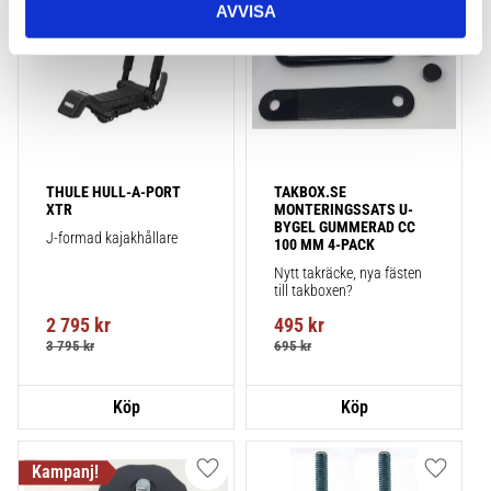
POPULÄRAST!
AVVISA
THULE HULL-A-PORT 
TAKBOX.SE 
XTR
MONTERINGSSATS U-
BYGEL GUMMERAD CC 
J-formad kajakhållare
100 MM 4-PACK
Nytt takräcke, nya fästen 
till takboxen?
2 795
kr
495
kr
3 795
kr
695
kr
Lägg till i favoriter
Lägg till