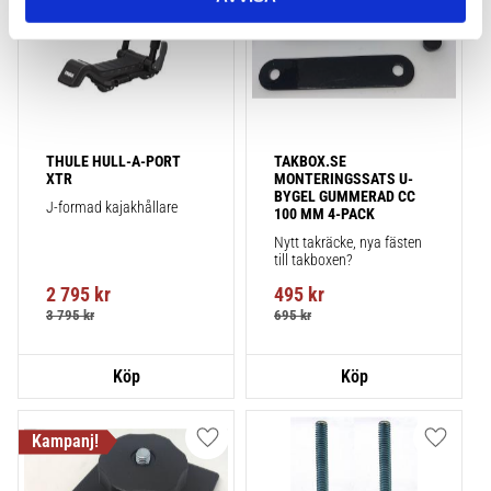
THULE HULL-A-PORT 
TAKBOX.SE 
XTR
MONTERINGSSATS U-
BYGEL GUMMERAD CC 
J-formad kajakhållare
100 MM 4-PACK
Nytt takräcke, nya fästen 
till takboxen?
2 795
kr
495
kr
3 795
kr
695
kr
Lägg till i favoriter
Lägg till