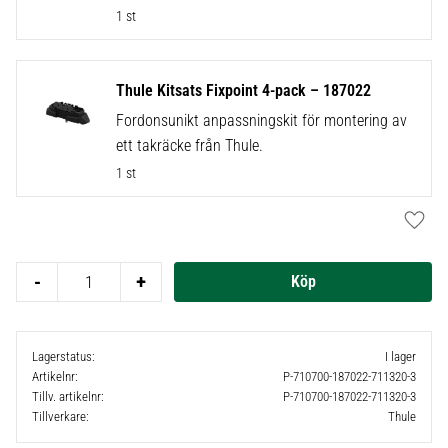
1 st
Thule Kitsats Fixpoint 4-pack – 187022
Fordonsunikt anpassningskit för montering av
ett takräcke från Thule.
1 st
Lägg t
-
+
Lagerstatus
I lager
Artikelnr
P-710700-187022-711320-3
Tillv. artikelnr
P-710700-187022-711320-3
Tillverkare
Thule