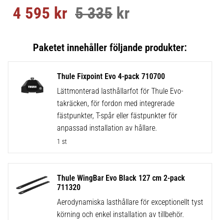
4 595
kr
5 335
kr
Nedsatt pris:
Ordinarie pris:
Thule Fixpoint Evo 4-pack 710700
Lättmonterad lasthållarfot för Thule Evo-
takräcken, för fordon med integrerade
fästpunkter, T-spår eller fästpunkter för
anpassad installation av hållare.
1 st
Thule WingBar Evo Black 127 cm 2-pack
711320
Aerodynamiska lasthållare för exceptionellt tyst
körning och enkel installation av tillbehör.