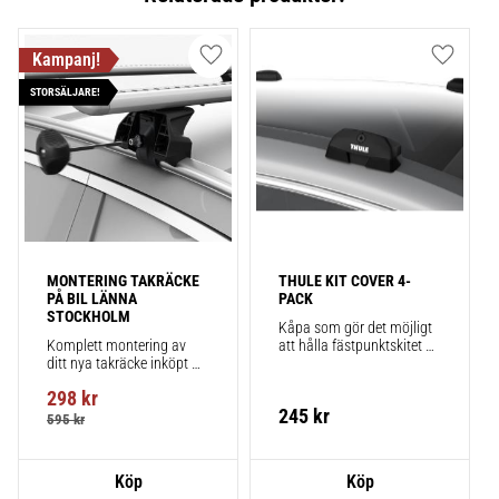
Lägg till i favoriter
Lägg till
STORSÄLJARE!
MONTERING TAKRÄCKE 
THULE KIT COVER 4-
PÅ BIL LÄNNA 
PACK
STOCKHOLM
Kåpa som gör det möjligt 
Komplett montering av 
att hålla fästpunktskitet 
ditt nya takräcke inköpt 
säkert monterat på bilen 
från takbox.se inklusive 
när du inte använder 
298
kr
montering på din bil.
takräcken. Smidigt!
245
kr
595
kr