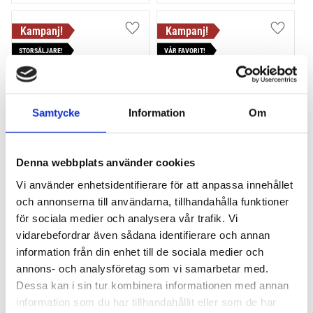
Lägg till i favoriter
Lägg till
STORSÄLJARE!
VÅR FAVORIT!
POPULÄRAST!
Samtycke
Information
Om
Denna webbplats använder cookies
THULE PRORIDE
THULE PRORIDE BLACK
Vi använder enhetsidentifierare för att anpassa innehållet
Storsäljande cykelhållare 
Storsäljande 
för takräcke
takcykelhållare 
och annonserna till användarna, tillhandahålla funktioner
för sociala medier och analysera vår trafik. Vi
2 195
kr
2 395
kr
vidarebefordrar även sådana identifierare och annan
2 395
kr
2 595
kr
information från din enhet till de sociala medier och
annons- och analysföretag som vi samarbetar med.
Dessa kan i sin tur kombinera informationen med annan
information som du har tillhandahållit eller som de har