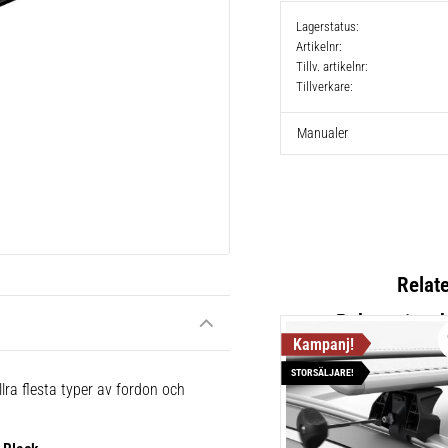
Lagerstatus
Artikelnr
Tillv. artikelnr
Tillverkare
Manualer
Relat
STORSÄLJARE!
Thule Flu
lra flesta typer av fordon och
Lättmonter
takräcken,