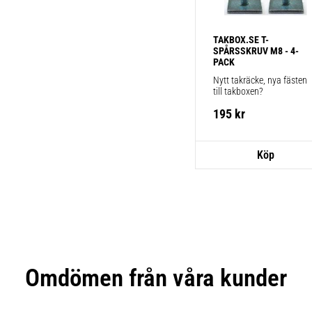
TAKBOX.SE T-
SPÅRSSKRUV M8 - 4-
PACK
Nytt takräcke, nya fästen 
till takboxen?
195
kr