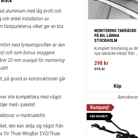
 Black
1 st
rad aluminium med låg profil och
g och enkel installation av
 om fästpunkterna vilket ger en bra
Thule Kits
MONTERING TAKRÄCKE 
pack – 1
PÅ BIL LÄNNA 
STOCKHOLM
Fordonsuni
mfört med fyrkantsprofilen är den
Komplett montering av ditt
takräcke f
lare) och som bonus snyggare.
nya takräcke inköpt från 
takbox.se inklusive 
1 st
påret 20 mm ovanpå för montering
298
kr
montering på din bil.
sätt.
595
kr
ket, på grund av konstruktionen går
Thule Win
711420
ver inte komplettera med något.
Aerodynami
öljer med i paketet.
körning och
1 st
akboxar vi marknadsför.
VÅR FAVORIT!
ket, den kan skilja sig något från
ika för Thule WingBar EVO/Thule