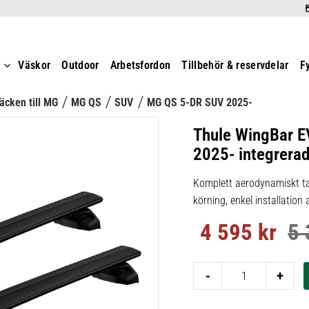
t
Väskor
Outdoor
Arbetsfordon
Tillbehör & reservdelar
F
äcken till MG
MG QS
SUV
MG QS 5-DR SUV 2025-
Thule WingBar E
2025- integrerad 
Komplett aerodynamiskt ta
körning, enkel installation
4 595
kr
5 
Nedsatt pris:
Ord
-
+