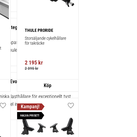
ats integrerad reling/flush rails 4-
THULE PRORIDE
86223
Storsäljande cykelhållare 
kt anpassningskit för montering av ett
för takräcke
 
rån Thule.
2 195
kr
2 395
kr
gBar Evo Black 135 cm 2-pack
ska lasthållare för exceptionellt tyst
 enkel installation av tillbehör.
Lägg till i favoriter
Lägg till i favoriter
HALVA PRISET!