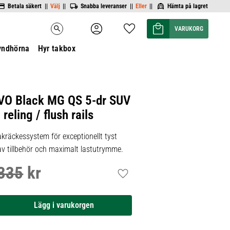
Betala säkert ||
Välj
||
Snabba leveranser ||
Eller
||
Hämta på lagret
Kundvagn
Favoriter
search
yndhörna
Hyr takbox
VO Black MG QS 5-dr SUV
reling / flush rails
kräckessystem för exceptionellt tyst
 av tillbehör och maximalt lastutrymme.
335
kr
inarie pris:
Lägg till i favoriter