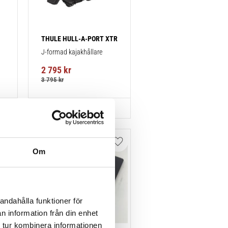
THULE HULL-A-PORT XTR
J-formad kajakhållare
2 795
kr
3 795
kr
Lägg till i favoriter
Lägg till i favoriter
Om
andahålla funktioner för
n information från din enhet
 tur kombinera informationen