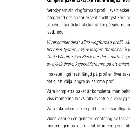
Komplett paket takräcke Thule WingBar Evo
Aerodynamiskt vingformad profil i svartlacke
integrerad design för exceptionellt tyst körnin
tillbehör. Takräcket sticker ut lite på sidorna
lastbredd.
Vi rekommenderar alltid vingformad profil. Jä
betydligt tystare, miljövänligare (bränslesnå
Thule WingBar Evo Black har det smarta T-s
av cykelhållare, kajakhållare mm på ett enkelt 
I paketet ingår rätt längd på profilen över ta
det ej att välja längre av samma profil.
Våra kompletta paket är kompletta, man behö
Viss montering krävs, alla eventuella verktyg f
Våra takräcken är kompatibla med samtliga t
Video visar en en generell montering av takräc
monteringen på just din bil. Monteringen är l