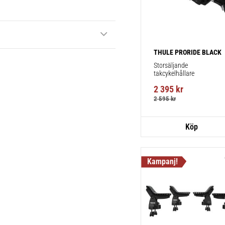
THULE PRORIDE BLACK
Storsäljande 
takcykelhållare 
2 395
kr
2 595
kr