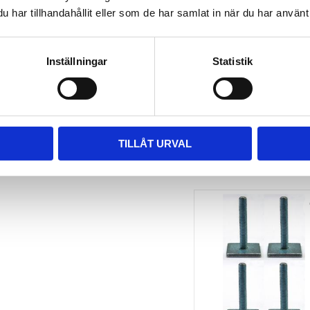
har tillhandahållit eller som de har samlat in när du har använt 
TAKBOX.SE 
MONTERINGSSATS U-
BYGEL GUMMERAD CC 
100 MM 4-PACK
Inställningar
Statistik
Nytt takräcke, nya fästen 
till takboxen?
495
kr
695
kr
TILLÅT URVAL