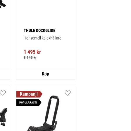
THULE DOCKGLIDE
Horisontell kajakhållare
1 495
kr
3 145
kr
Lägg till i favoriter
Lägg till i favoriter
POPULÄRAST!