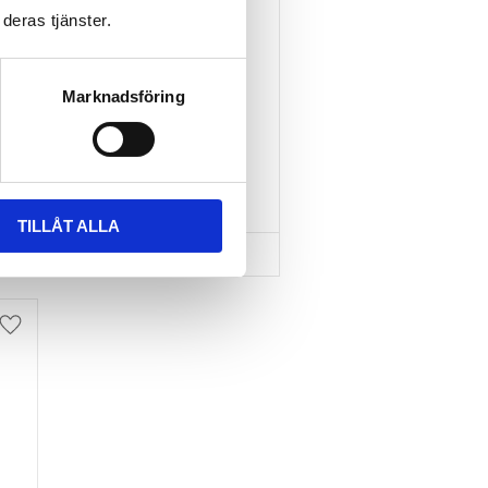
deras tjänster.
TAKBOX.SE T-
SPÅRSADAPTER 20X24 
MM INKL SPÄNNBAND
Marknadsföring
Nytt takräcke, nya fästen 
till takboxen?
595
kr
695
kr
TILLÅT ALLA
Lägg till i favoriter