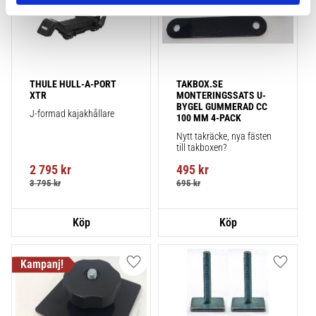
THULE HULL-A-PORT 
TAKBOX.SE 
XTR
MONTERINGSSATS U-
BYGEL GUMMERAD CC 
J-formad kajakhållare
100 MM 4-PACK
Nytt takräcke, nya fästen 
till takboxen?
2 795
kr
495
kr
3 795
kr
695
kr
Lägg till i favoriter
Lägg till