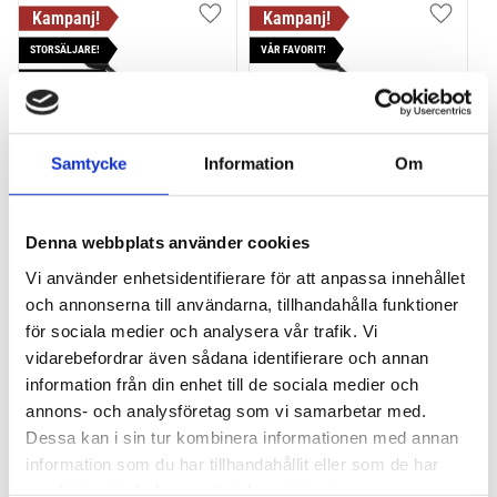
Lägg till i favoriter
Lägg till
STORSÄLJARE!
VÅR FAVORIT!
POPULÄRAST!
Samtycke
Information
Om
THULE PRORIDE
THULE PRORIDE BLACK
Denna webbplats använder cookies
Storsäljande cykelhållare 
Storsäljande 
Vi använder enhetsidentifierare för att anpassa innehållet
för takräcke
takcykelhållare 
och annonserna till användarna, tillhandahålla funktioner
2 195
kr
2 395
kr
för sociala medier och analysera vår trafik. Vi
2 395
kr
2 595
kr
vidarebefordrar även sådana identifierare och annan
information från din enhet till de sociala medier och
annons- och analysföretag som vi samarbetar med.
Dessa kan i sin tur kombinera informationen med annan
information som du har tillhandahållit eller som de har
Lägg till i favoriter
Lägg till
samlat in när du har använt deras tjänster.