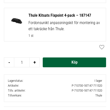
Thule Kitsats Fixpoint 4-pack – 187147
Fordonsunikt anpassningskit för montering av
ett takräcke från Thule.
1 st
Lägg t
-
+
Lagerstatus
I lager
Artikelnr
P-710700-187147-711520
Tillv. artikelnr
P-710700-187147-711520
Tillverkare
Thule