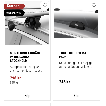
Lägg till i favoriter
Lägg till
STORSÄLJARE!
MONTERING TAKRÄCKE 
THULE KIT COVER 4-
PÅ BIL LÄNNA 
PACK
STOCKHOLM
Kåpa som gör det möjligt 
Komplett montering av 
att hålla fästpunktskitet 
ditt nya takräcke inköpt 
säkert monterat på bilen 
från takbox.se inklusive 
när du inte använder 
298
kr
montering på din bil.
takräcken. Smidigt!
245
kr
595
kr