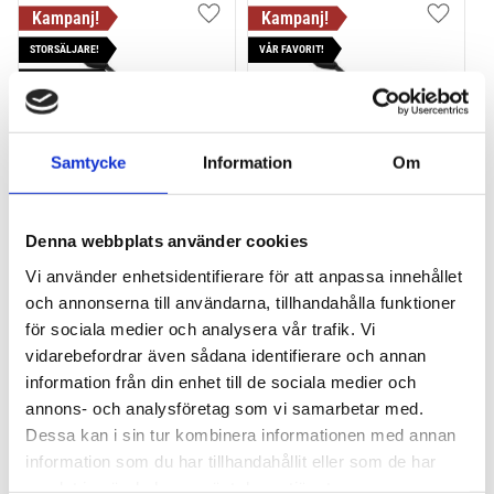
Lägg till i favoriter
Lägg till
STORSÄLJARE!
VÅR FAVORIT!
POPULÄRAST!
Samtycke
Information
Om
THULE PRORIDE
THULE PRORIDE BLACK
Denna webbplats använder cookies
Storsäljande cykelhållare 
Storsäljande 
Vi använder enhetsidentifierare för att anpassa innehållet
för takräcke
takcykelhållare 
och annonserna till användarna, tillhandahålla funktioner
2 195
kr
2 395
kr
för sociala medier och analysera vår trafik. Vi
2 395
kr
2 595
kr
vidarebefordrar även sådana identifierare och annan
information från din enhet till de sociala medier och
annons- och analysföretag som vi samarbetar med.
Dessa kan i sin tur kombinera informationen med annan
information som du har tillhandahållit eller som de har
Lägg till i favoriter
Lägg till
samlat in när du har använt deras tjänster.