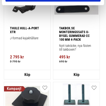
THULE HULL-A-PORT 
TAKBOX.SE 
XTR
MONTERINGSSATS U-
BYGEL GUMMERAD CC 
J-formad kajakhållare
100 MM 4-PACK
Nytt takräcke, nya fästen 
till takboxen?
2 795
kr
495
kr
3 795
kr
695
kr
Lägg till i favoriter
Lägg till