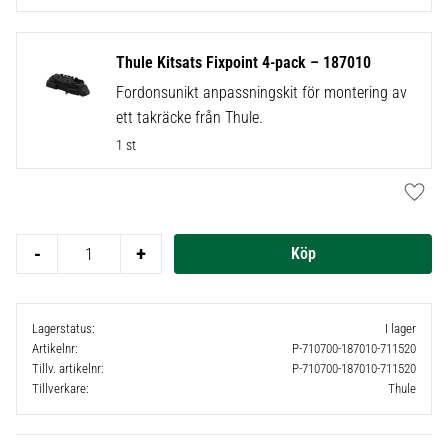
Thule Kitsats Fixpoint 4-pack – 187010
Fordonsunikt anpassningskit för montering av
ett takräcke från Thule.
1 st
Lägg t
-
+
Lagerstatus
I lager
Artikelnr
P-710700-187010-711520
Tillv. artikelnr
P-710700-187010-711520
Tillverkare
Thule