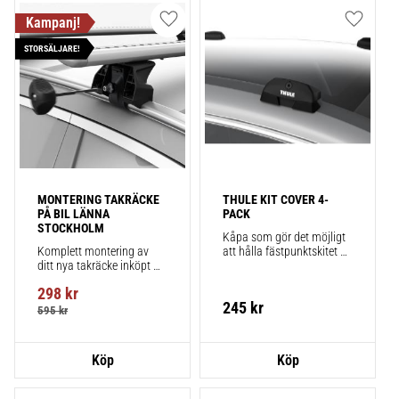
Lägg till i favoriter
Lägg till
STORSÄLJARE!
MONTERING TAKRÄCKE 
THULE KIT COVER 4-
PÅ BIL LÄNNA 
PACK
STOCKHOLM
Kåpa som gör det möjligt 
Komplett montering av 
att hålla fästpunktskitet 
ditt nya takräcke inköpt 
säkert monterat på bilen 
från takbox.se inklusive 
när du inte använder 
298
kr
montering på din bil.
takräcken. Smidigt!
245
kr
595
kr