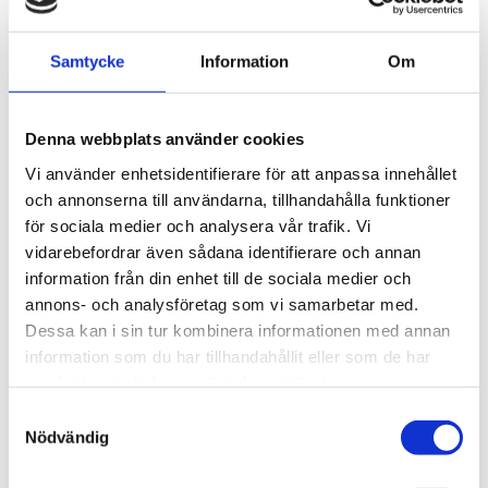
THULE PRORIDE BLACK
THULE DOCKGLIDE
Samtycke
Information
Om
Storsäljande 
Horisontell kajakhållare
takcykelhållare 
2 395
kr
1 495
kr
Denna webbplats använder cookies
2 595
kr
3 145
kr
Vi använder enhetsidentifierare för att anpassa innehållet
och annonserna till användarna, tillhandahålla funktioner
för sociala medier och analysera vår trafik. Vi
vidarebefordrar även sådana identifierare och annan
Lägg till i favoriter
Lägg till
information från din enhet till de sociala medier och
POPULÄRAST!
annons- och analysföretag som vi samarbetar med.
Dessa kan i sin tur kombinera informationen med annan
information som du har tillhandahållit eller som de har
samlat in när du har använt deras tjänster.
S
Nödvändig
a
m
THULE DOCKGRIP
THULE HULL-A-PORT 