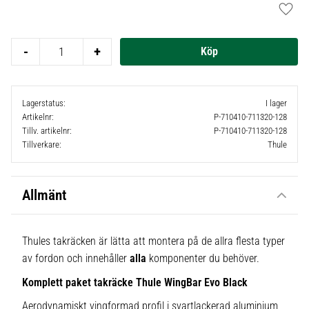
Lägg t
-
+
Lagerstatus
I lager
Artikelnr
P-710410-711320-128
Tillv. artikelnr
P-710410-711320-128
Tillverkare
Thule
Allmänt
Thules takräcken är lätta att montera på de allra flesta typer
av fordon och innehåller
alla
komponenter du behöver.
Komplett paket takräcke Thule WingBar Evo Black
Aerodynamiskt vingformad profil i svartlackerad aluminium