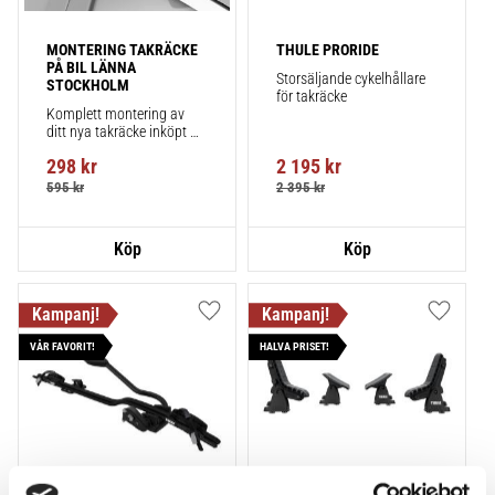
MONTERING TAKRÄCKE 
THULE PRORIDE
PÅ BIL LÄNNA 
Storsäljande cykelhållare 
STOCKHOLM
för takräcke
Komplett montering av 
ditt nya takräcke inköpt 
från takbox.se inklusive 
298
kr
2 195
kr
montering på din bil.
595
kr
2 395
kr
Lägg till i favoriter
Lägg till
VÅR FAVORIT!
HALVA PRISET!