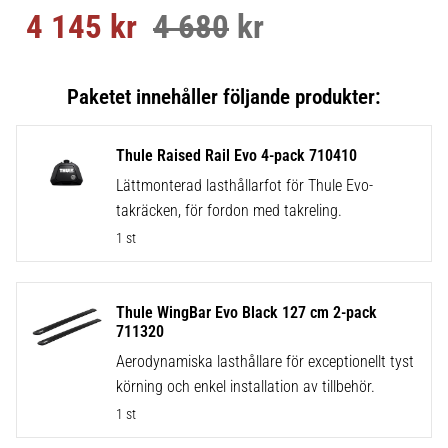
4 145
kr
4 680
kr
Nedsatt pris:
Ordinarie pris:
Thule Raised Rail Evo 4-pack 710410
Lättmonterad lasthållarfot för Thule Evo-
takräcken, för fordon med takreling.
1 st
Thule WingBar Evo Black 127 cm 2-pack
711320
Aerodynamiska lasthållare för exceptionellt tyst
körning och enkel installation av tillbehör.
1 st