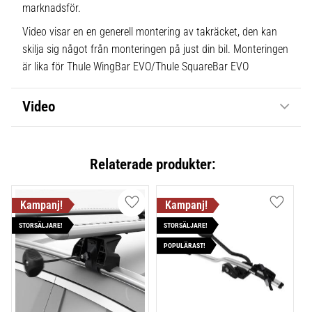
marknadsför.
Video visar en en generell montering av takräcket, den kan
skilja sig något från monteringen på just din bil. Monteringen
är lika för Thule WingBar EVO/Thule SquareBar EVO
Video
Relaterade produkter:
Lägg till i favoriter
Lägg till
STORSÄLJARE!
STORSÄLJARE!
POPULÄRAST!