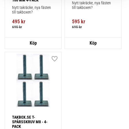
100 MM 4-PACK
Nytt takräcke, nya fästen 
Nytt takräcke, nya fästen 
till takboxen?
till takboxen?
495
kr
595
kr
695
kr
695
kr
Lägg till i favoriter
TAKBOX.SE T-
SPÅRSSKRUV M8 - 4-
PACK