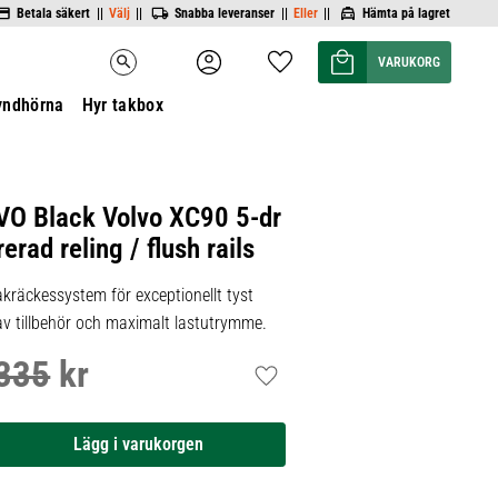
Betala säkert ||
Välj
||
Snabba leveranser ||
Eller
||
Hämta på lagret
Kundvagn
Favoriter
search
yndhörna
Hyr takbox
-
VO Black Volvo XC90 5-dr
rad reling / flush rails
kräckessystem för exceptionellt tyst
 av tillbehör och maximalt lastutrymme.
335
kr
inarie pris:
Lägg till i favoriter