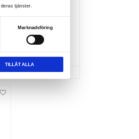
deras tjänster.
TAKBOX.SE T-
SPÅRSADAPTER 20X24 
MM INKL SPÄNNBAND
Marknadsföring
Nytt takräcke, nya fästen 
till takboxen?
595
kr
695
kr
TILLÅT ALLA
Lägg till i favoriter