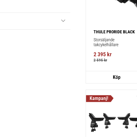
THULE PRORIDE BLACK
Storsäljande 
takcykelhållare 
2 395
kr
2 595
kr