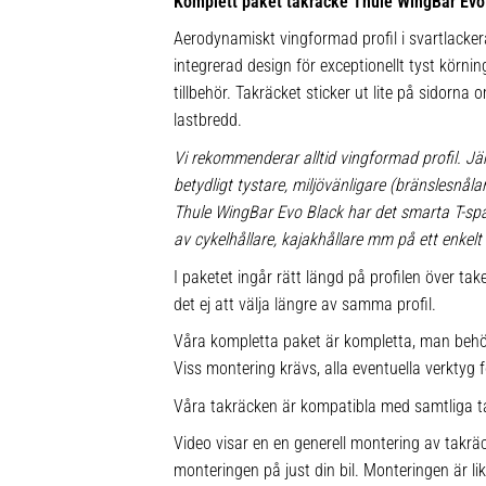
Komplett paket takräcke Thule WingBar Evo
Aerodynamiskt vingformad profil i svartlacke
integrerad design för exceptionellt tyst körnin
tillbehör. Takräcket sticker ut lite på sidorna
lastbredd.
Vi rekommenderar alltid vingformad profil. Jä
betydligt tystare, miljövänligare (bränslesnå
Thule WingBar Evo Black har det smarta T-s
av cykelhållare, kajakhållare mm på ett enkelt 
I paketet ingår rätt längd på profilen över ta
det ej att välja längre av samma profil.
Våra kompletta paket är kompletta, man behö
Viss montering krävs, alla eventuella verktyg f
Våra takräcken är kompatibla med samtliga t
Video visar en en generell montering av takräc
monteringen på just din bil. Monteringen är l