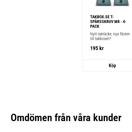
TAKBOX.SE T-
SPÅRSSKRUV M8 - 4-
PACK
Nytt takräcke, nya fästen 
till takboxen?
195
kr