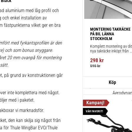
 Black
1 st
rad aluminium med låg profil och
g och enkel installation av
 om fästpunkterna vilket ger en bra
Thule Kits
MONTERING TAKRÄCKE 
pack – 1
PÅ BIL LÄNNA 
STOCKHOLM
Fordonsuni
mfört med fyrkantsprofilen är den
Komplett montering av ditt
takräcke f
lare) och som bonus snyggare.
nya takräcke inköpt från 
takbox.se inklusive 
1 st
påret 20 mm ovanpå för montering
298
kr
montering på din bil.
sätt.
595
kr
ket, på grund av konstruktionen går
Thule Win
711320
ver inte komplettera med något.
Aerodynami
öljer med i paketet.
körning och
1 st
akboxar vi marknadsför.
VÅR FAVORIT!
ket, den kan skilja sig något från
ika för Thule WingBar EVO/Thule