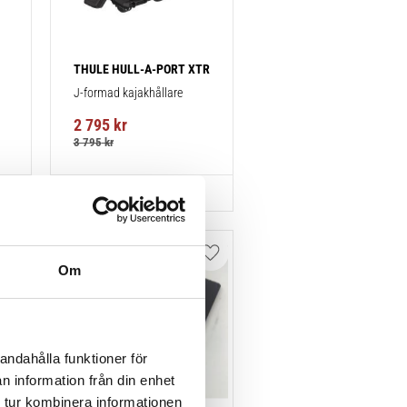
THULE HULL-A-PORT XTR
J-formad kajakhållare
2 795
kr
3 795
kr
Lägg till i favoriter
Lägg till i favoriter
Om
andahålla funktioner för
n information från din enhet
 tur kombinera informationen