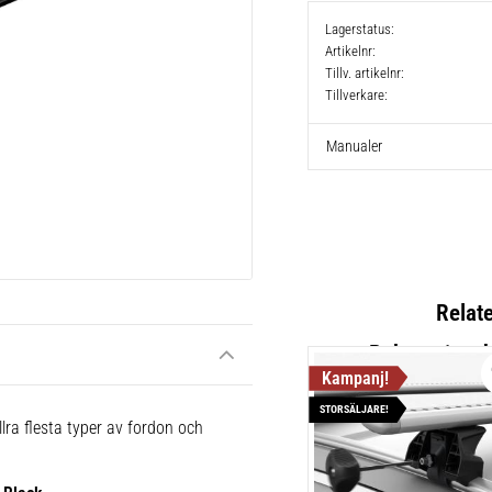
Lagerstatus
Artikelnr
Tillv. artikelnr
Tillverkare
Manualer
Relat
STORSÄLJARE!
Thule Flu
lra flesta typer av fordon och
Lättmonter
takräcken,