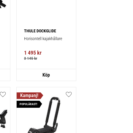
THULE DOCKGLIDE
Horisontell kajakhållare
1 495
kr
3 145
kr
Lägg till i favoriter
Lägg till i favoriter
POPULÄRAST!