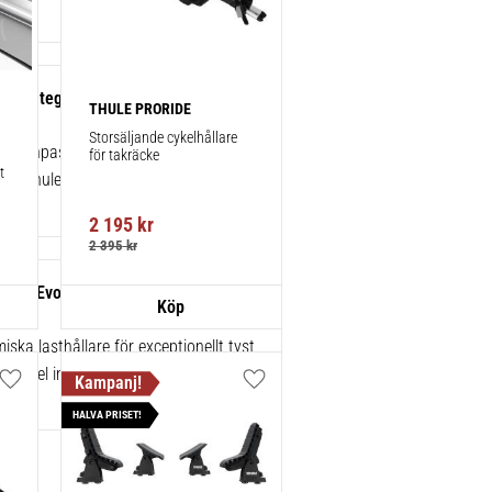
ats integrerad reling/flush rails 4-
THULE PRORIDE
86028
Storsäljande cykelhållare 
kt anpassningskit för montering av ett
för takräcke
 
rån Thule.
2 195
kr
2 395
kr
gBar Evo Black 127 cm 2-pack
ska lasthållare för exceptionellt tyst
 enkel installation av tillbehör.
Lägg till i favoriter
Lägg till i favoriter
HALVA PRISET!