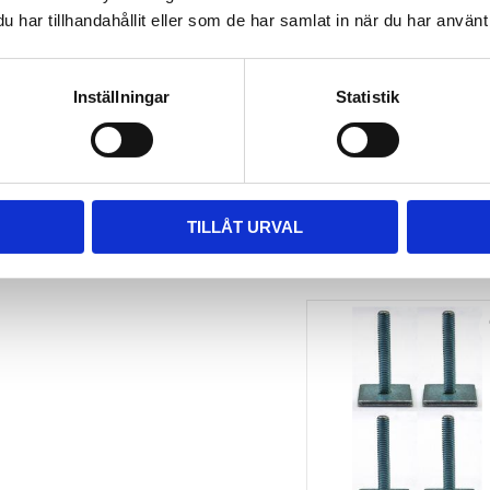
har tillhandahållit eller som de har samlat in när du har använt 
TAKBOX.SE 
MONTERINGSSATS U-
BYGEL GUMMERAD CC 
100 MM 4-PACK
Inställningar
Statistik
Nytt takräcke, nya fästen 
till takboxen?
495
kr
695
kr
TILLÅT URVAL