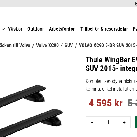
t
Väskor
Outdoor
Arbetsfordon
Tillbehör & reservdelar
F
äcken till Volvo
Volvo XC90
SUV
VOLVO XC90 5-DR SUV 2015
Thule WingBar E
SUV 2015- integre
Komplett aerodynamiskt ta
körning, enkel installation
4 595
kr
5 
Nedsatt pris:
Ord
-
+