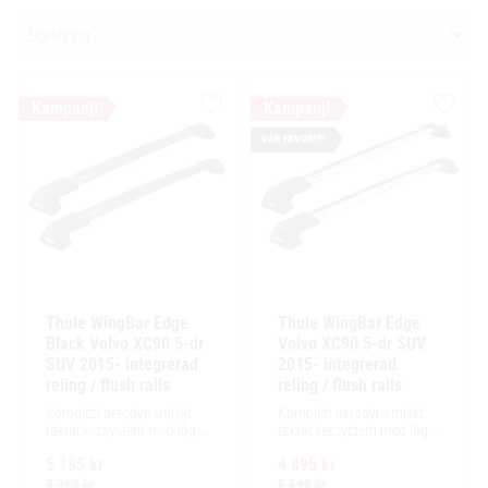
Välj sortering
Lägg till i favoriter
Lägg ti
VÅR FAVORIT!
Thule WingBar Edge 
Thule WingBar Edge 
Black Volvo XC90 5-dr 
Volvo XC90 5-dr SUV 
SUV 2015- integrerad 
2015- integrerad 
reling / flush rails
reling / flush rails
Komplett aerodynamiskt 
Komplett aerodynamiskt 
takräckessystem med låg 
takräckessystem med låg 
profil och integrerad design 
profil och integrerad design 
5 195
kr
4 895
kr
för exceptionellt tyst 
för exceptionellt tyst 
körning och enkel 
körning och enkel 
5 990
kr
5 690
kr