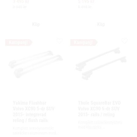
3 495
kr
5 195
kr
Ytskikt av svart polymer.
design för exceptionellt tyst 
körning
3 945
kr
5 495
kr
Lägg till i favoriter
Lägg ti
Yakima Flushbar 
Thule SquareBar EVO 
Volvo XC90 5-dr SUV 
Volvo XC90 5-dr SUV 
2015- integrerad 
2015- rails / reling
reling / flush rails
Komplett takräckessystem 
med klassiska 
Komplett aerodynamiskt 
fyrkantsprofiler i stål. 
takräcke i aluminium med 
Ytskikt av svart polymer.