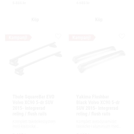
tillbehör och maximalt 
tillbehör och maximalt 
5 335
kr
4 635
kr
lastutrymme.
lastutrymme.
Lägg till i favoriter
Lägg ti
Thule SquareBar EVO 
Yakima Flushbar 
Volvo XC90 5-dr SUV 
Black Volvo XC90 5-dr 
2015- integrerad 
SUV 2015- integrerad 
reling / flush rails
reling / flush rails
Komplett takräckessystem 
Komplett aerodynamiskt 
med klassiska 
takräcke i aluminium med 
fyrkantsprofiler i stål. 
låg profil och integrerad 