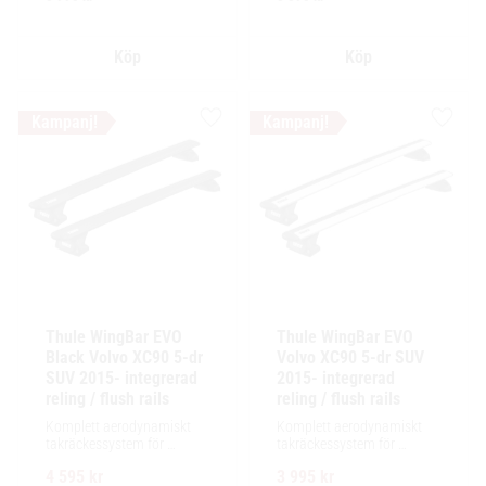
installation av tillbehör.
installation av tillbehör.
Lägg till i favoriter
Lägg ti
Thule WingBar EVO 
Thule WingBar EVO 
Black Volvo XC90 5-dr 
Volvo XC90 5-dr SUV 
SUV 2015- integrerad 
2015- integrerad 
reling / flush rails
reling / flush rails
Komplett aerodynamiskt 
Komplett aerodynamiskt 
takräckessystem för 
takräckessystem för 
exceptionellt tyst körning, 
exceptionellt tyst körning, 
4 595
kr
3 995
kr
enkel installation av 
enkel installation av 