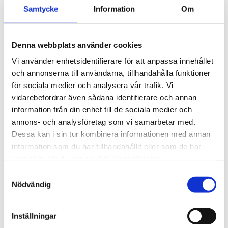
4 145
kr
3 595
kr
enkel installation av 
enkel installation av 
Samtycke
Information
Om
tillbehör och maximalt 
tillbehör och maximalt 
4 680
kr
3 980
kr
lastutrymme.
lastutrymme.
Denna webbplats använder cookies
Vi använder enhetsidentifierare för att anpassa innehållet
och annonserna till användarna, tillhandahålla funktioner
Lägg till i favoriter
Lägg ti
för sociala medier och analysera vår trafik. Vi
VÅR FAVORIT!
vidarebefordrar även sådana identifierare och annan
information från din enhet till de sociala medier och
annons- och analysföretag som vi samarbetar med.
Dessa kan i sin tur kombinera informationen med annan
information som du har tillhandahållit eller som de har
samlat in när du har använt deras tjänster.
S
Thule WingBar Edge 
Thule WingBar Edge 
Nödvändig
Black Volvo XC90 5-dr 
Volvo XC90 5-dr SUV 
a
SUV 2015- rails / reling
2015- rails / reling
m
Komplett aerodynamiskt 
Komplett aerodynamiskt 
t
Inställningar
takräckessystem med låg 
takräckessystem med låg 
y
profil och integrerad design 
profil och integrerad design 