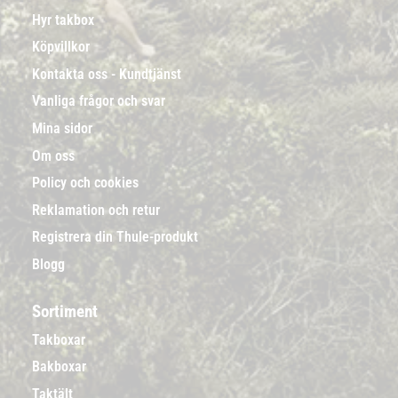
Hyr takbox
Köpvillkor
Kontakta oss - Kundtjänst
Vanliga frågor och svar
Mina sidor
Om oss
Policy och cookies
Reklamation och retur
Registrera din Thule-produkt
Blogg
Sortiment
Takboxar
Bakboxar
Taktält