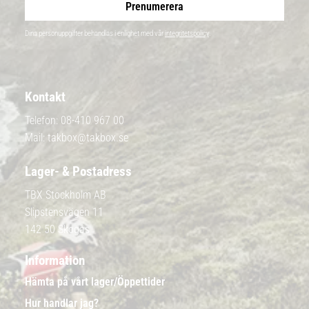
Prenumerera
Dina personuppgifter behandlas i enlighet med vår
integritetspolicy
.
Kontakt
Telefon:
08-410 967 00
Mail:
takbox@takbox.se
Lager- & Postadress
TBX Stockholm AB
Slipstensvägen 11
142 50 Skogås
Information
Hämta på vårt lager/Öppettider
Hur handlar jag?