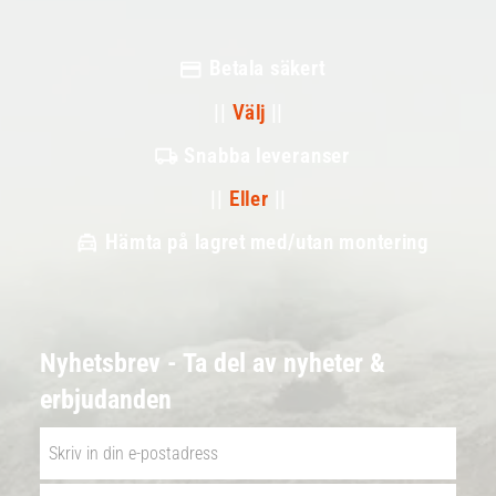
Betala säkert
||
Välj
||
Snabba leveranser
||
Eller
||
Hämta på lagret med/utan montering
Nyhetsbrev - Ta del av nyheter &
erbjudanden