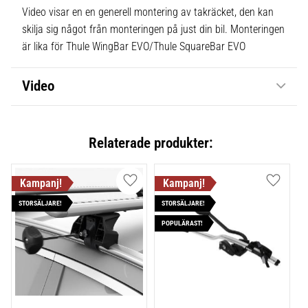
Video visar en en generell montering av takräcket, den kan
skilja sig något från monteringen på just din bil. Monteringen
är lika för Thule WingBar EVO/Thule SquareBar EVO
Video
Relaterade produkter:
Lägg till i favoriter
Lägg till
STORSÄLJARE!
STORSÄLJARE!
POPULÄRAST!