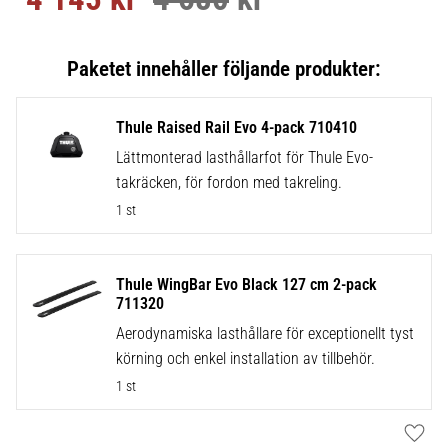
Thule Raised Rail Evo 4-pack 710410
Lättmonterad lasthållarfot för Thule Evo-
takräcken, för fordon med takreling.
1 st
Thule WingBar Evo Black 127 cm 2-pack
711320
Aerodynamiska lasthållare för exceptionellt tyst
körning och enkel installation av tillbehör.
1 st
Lägg t