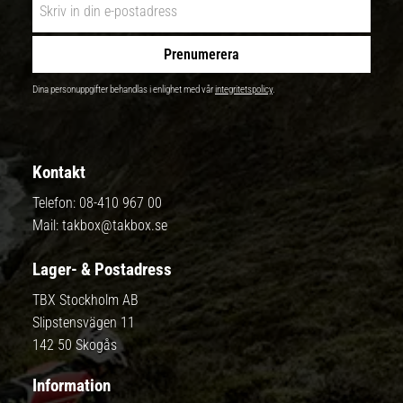
Prenumerera
Dina personuppgifter behandlas i enlighet med vår
integritetspolicy
.
Kontakt
Telefon:
08-410 967 00
Mail:
takbox@takbox.se
Lager- & Postadress
TBX Stockholm AB
Slipstensvägen 11
142 50 Skogås
Information