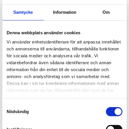
THULE PRORIDE BLACK
THULE DOCKGLIDE
Storsäljande 
Horisontell kajakhållare
Samtycke
Information
Om
takcykelhållare 
2 395
kr
1 495
kr
2 595
kr
3 145
kr
Denna webbplats använder cookies
Vi använder enhetsidentifierare för att anpassa innehållet
och annonserna till användarna, tillhandahålla funktioner
för sociala medier och analysera vår trafik. Vi
vidarebefordrar även sådana identifierare och annan
Lägg till i favoriter
Lägg till
information från din enhet till de sociala medier och
POPULÄRAST!
annons- och analysföretag som vi samarbetar med.
Dessa kan i sin tur kombinera informationen med annan
information som du har tillhandahållit eller som de har
samlat in när du har använt deras tjänster.
S
Nödvändig
a
THULE DOCKGRIP
THULE HULL-A-PORT 
m
XTR
t
Horisontell kajakhållare