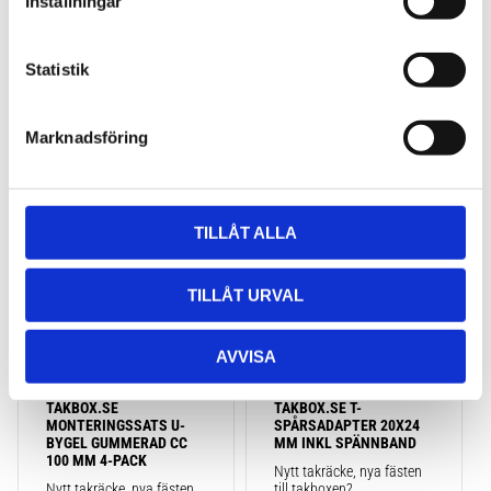
Inställningar
J-formad kajakhållare
y
2 495
kr
2 795
kr
c
2 725
kr
3 795
kr
k
Statistik
e
s
Marknadsföring
v
a
Lägg till i favoriter
Lägg till
l
TILLÅT ALLA
TILLÅT URVAL
AVVISA
TAKBOX.SE 
TAKBOX.SE T-
MONTERINGSSATS U-
SPÅRSADAPTER 20X24 
BYGEL GUMMERAD CC 
MM INKL SPÄNNBAND
100 MM 4-PACK
Nytt takräcke, nya fästen 
Nytt takräcke, nya fästen 
till takboxen?