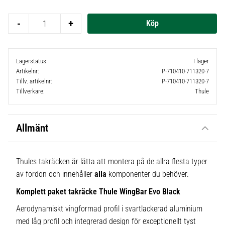
-
+
Lagerstatus
I lager
Artikelnr
P-710410-711320-7
Tillv. artikelnr
P-710410-711320-7
Tillverkare
Thule
Allmänt
Thules takräcken är lätta att montera på de allra flesta typer
av fordon och innehåller
alla
komponenter du behöver.
Komplett paket takräcke Thule WingBar Evo Black
Aerodynamiskt vingformad profil i svartlackerad aluminium
med låg profil och integrerad design för exceptionellt tyst