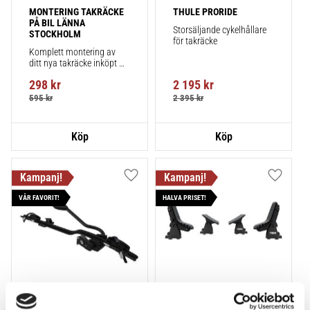
MONTERING TAKRÄCKE 
THULE PRORIDE
PÅ BIL LÄNNA 
Storsäljande cykelhållare 
STOCKHOLM
för takräcke
Komplett montering av 
ditt nya takräcke inköpt 
från takbox.se inklusive 
298
kr
2 195
kr
montering på din bil.
595
kr
2 395
kr
Lägg till i favoriter
Lägg till
VÅR FAVORIT!
HALVA PRISET!