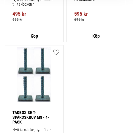
till takboxen?
495
kr
595
kr
695
kr
695
kr
Lägg till i favoriter
TAKBOX.SE T-
SPÅRSSKRUV M8 - 4-
PACK
Nytt takräcke, nya fästen 