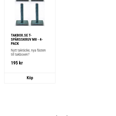
TAKBOX.SE T-
SPÅRSSKRUV M8 - 4-
PACK
Nytt takräcke, nya fästen 
till takboxen?
195
kr