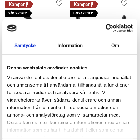
Lägg till i favoriter
Lägg till
VÅR FAVORIT!
HALVA PRISET!
Samtycke
Information
Om
THULE PRORIDE BLACK
THULE DOCKGLIDE
Denna webbplats använder cookies
Storsäljande 
Horisontell kajakhållare
Vi använder enhetsidentifierare för att anpassa innehållet
takcykelhållare 
och annonserna till användarna, tillhandahålla funktioner
2 395
kr
1 495
kr
för sociala medier och analysera vår trafik. Vi
2 595
kr
3 145
kr
vidarebefordrar även sådana identifierare och annan
information från din enhet till de sociala medier och
annons- och analysföretag som vi samarbetar med.
Dessa kan i sin tur kombinera informationen med annan
information som du har tillhandahållit eller som de har
Lägg till i favoriter
Lägg till
samlat in när du har använt deras tjänster.