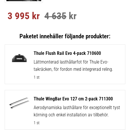
3 995
kr
4 635
kr
Nedsatt pris:
Ordinarie pris:
Thule Flush Rail Evo 4-pack 710600
Lättmonterad lasthållarfot för Thule Evo-
takräcken, för fordon med integrerad reling.
1 st
Thule WingBar Evo 127 cm 2-pack 711300
Aerodynamiska lasthållare för exceptionellt tyst
körning och enkel installation av tillbehör.
1 st