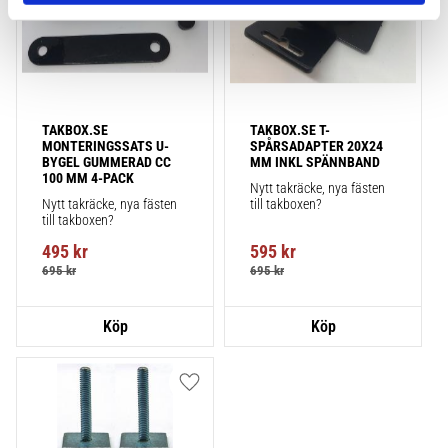
TAKBOX.SE 
TAKBOX.SE T-
MONTERINGSSATS U-
SPÅRSADAPTER 20X24 
BYGEL GUMMERAD CC 
MM INKL SPÄNNBAND
100 MM 4-PACK
Nytt takräcke, nya fästen 
Nytt takräcke, nya fästen 
till takboxen?
till takboxen?
495
kr
595
kr
695
kr
695
kr
Lägg till i favoriter