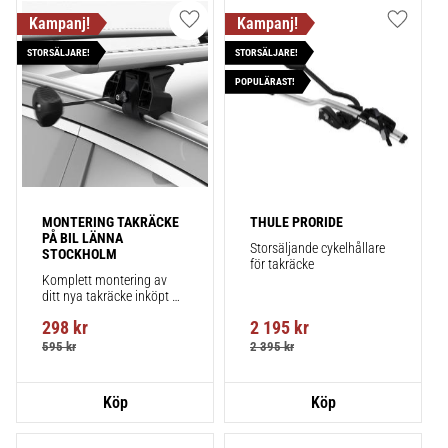
Lägg till i favoriter
Lägg till
STORSÄLJARE!
STORSÄLJARE!
POPULÄRAST!
MONTERING TAKRÄCKE 
THULE PRORIDE
PÅ BIL LÄNNA 
Storsäljande cykelhållare 
STOCKHOLM
för takräcke
Komplett montering av 
ditt nya takräcke inköpt 
från takbox.se inklusive 
298
kr
2 195
kr
montering på din bil.
595
kr
2 395
kr