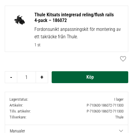
Thule Kitsats integrerad reling/flush rails
4-pack – 186072
Fordonsunikt anpassningskit för montering av
ett takräcke från Thule.
1 st
Lägg t
-
+
Lagerstatus
I lager
Artikelnr
P-710600-186072-711300
Tillv. artikelnr
P-710600-186072-711300
Tillverkare
Thule
Manualer