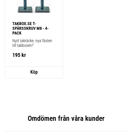
TAKBOX.SE T-
SPÅRSSKRUV M8 - 4-
PACK
Nytt takräcke, nya fästen 
till takboxen?
195
kr