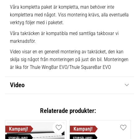
Våra kompletta paket är kompletta, man behöver inte
komplettera med något. Viss montering krävs, alla eventuella
verktyg följer med i paketet.
Våra takräcken är kompatibla med samtliga takboxar vi
marknadsför.
Video visar en en generell montering av takräcket, den kan
skilja sig något från monteringen på just din bil. Monteringen
är lika för Thule WingBar EVO/Thule SquareBar EVO
Video
Relaterade produkter:
Lägg till i favoriter
Lägg till
STORSÄLJARE!
STORSÄLJARE!