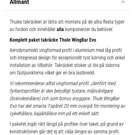
Allmänt
Thules takräcken är lätta att montera på de allra flesta typer
av fordon och innehåller
alla
komponenter du behöver.
Komplett paket takräcke Thule WingBar Evo
Aerodynamiskt vingformad profil i aluminium med låg profil
och integrerad design för exceptionellt tyst körning och enkel
installation av tillbehör. Takräcket sticker ut lite på sidorna
om fästpunkterna vilket ger en bra lastbredd.
Vi rekommenderar alltid vingformad profil. Jämfört med
fyrkantsprofilen är den betydligt tystare, miljövänligare
(bränslesnålare) och som bonus snyggare. Thule WingBar
Evo har det smarta T-spåret 20 mm ovanpå för montering av
cykelhållare, kajakhållare mm på ett enkelt sätt.
I paketet ingår rätt längd på profilen över taket, på grund av
konstruktionen går det ej att välja längre av samma profil.