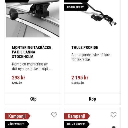
POPULÄRAST!
MONTERING TAKRÄCKE 
THULE PRORIDE
PÅ BIL LÄNNA 
Storsäljande cykelhållare 
STOCKHOLM
för takräcke
Komplett montering av 
ditt nya takräcke inköpt 
från takbox.se inklusive 
298
kr
2 195
kr
montering på din bil.
595
kr
2 395
kr
Lägg till i favoriter
Lägg till
VÅR FAVORIT!
HALVA PRISET!