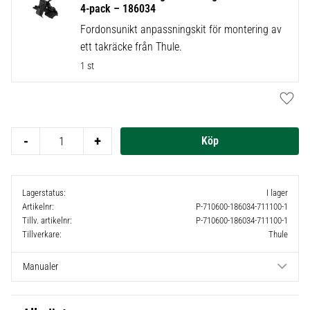
4-pack – 186034
Fordonsunikt anpassningskit för montering av
ett takräcke från Thule.
1 st
Lägg t
-
+
Lagerstatus
I lager
Artikelnr
P-710600-186034-711100-1
Tillv. artikelnr
P-710600-186034-711100-1
Tillverkare
Thule
Manualer