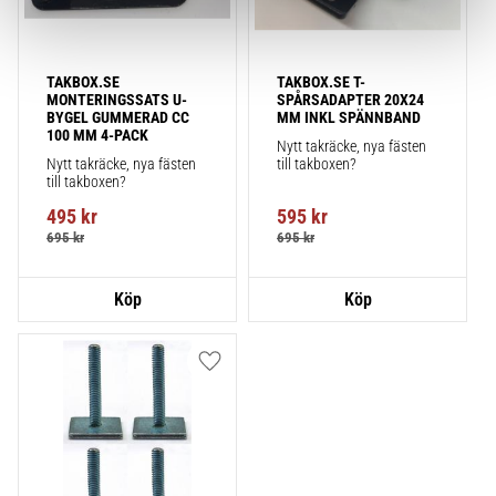
TAKBOX.SE 
TAKBOX.SE T-
MONTERINGSSATS U-
SPÅRSADAPTER 20X24 
BYGEL GUMMERAD CC 
MM INKL SPÄNNBAND
100 MM 4-PACK
Nytt takräcke, nya fästen 
Nytt takräcke, nya fästen 
till takboxen?
till takboxen?
495
kr
595
kr
695
kr
695
kr
Lägg till i favoriter