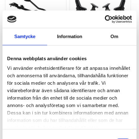
Samtycke
Information
Om
THULE PRORIDE BLACK
THULE DOCKGLIDE
Storsäljande 
Horisontell kajakhållare
Denna webbplats använder cookies
takcykelhållare 
Vi använder enhetsidentifierare för att anpassa innehållet
2 395
kr
1 495
kr
och annonserna till användarna, tillhandahålla funktioner
2 595
kr
3 145
kr
för sociala medier och analysera vår trafik. Vi
vidarebefordrar även sådana identifierare och annan
information från din enhet till de sociala medier och
annons- och analysföretag som vi samarbetar med.
Dessa kan i sin tur kombinera informationen med annan
Lägg till i favoriter
Lägg till
information som du har tillhandahållit eller som de har
POPULÄRAST!
samlat in när du har använt deras tjänster.
S