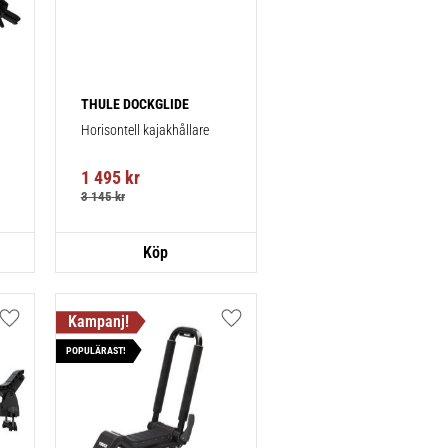
THULE DOCKGLIDE
Horisontell kajakhållare
1 495
kr
3 145
kr
Lägg till i favoriter
Lägg till i favoriter
POPULÄRAST!