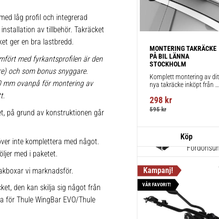
för takräc
ed låg profil och integrerad
1 st
installation av tillbehör. Takräcket
ket ger en bra lastbredd.
MONTERING TAKRÄCKE 
Thule Win
PÅ BIL LÄNNA 
mfört med fyrkantsprofilen är den
STOCKHOLM
Aerodynami
lare) och som bonus snyggare.
Komplett montering av ditt
körning och
20 mm ovanpå för montering av
nya takräcke inköpt från 
takbox.se inklusive 
t.
1 st
298
kr
montering på din bil.
595
kr
ket, på grund av konstruktionen går
Thule Kit
ver inte komplettera med något.
Fordonsuni
öljer med i paketet.
1 st
akboxar vi marknadsför.
VÅR FAVORIT!
ket, den kan skilja sig något från
ika för Thule WingBar EVO/Thule