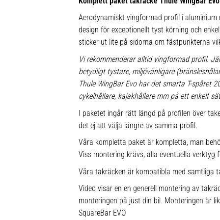
Komplett paket takräcke Thule WingBar Evo
Aerodynamiskt vingformad profil i aluminium m
design för exceptionellt tyst körning och enkel 
sticker ut lite på sidorna om fästpunkterna vil
Vi rekommenderar alltid vingformad profil. Jä
betydligt tystare, miljövänligare (bränslesnå
Thule WingBar Evo har det smarta T-spåret 
cykelhållare, kajakhållare mm på ett enkelt sät
I paketet ingår rätt längd på profilen över ta
det ej att välja längre av samma profil.
Våra kompletta paket är kompletta, man behö
Viss montering krävs, alla eventuella verktyg f
Våra takräcken är kompatibla med samtliga t
Video visar en en generell montering av takräc
monteringen på just din bil. Monteringen är l
SquareBar EVO