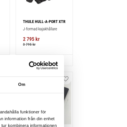
THULE HULL-A-PORT XTR
J-formad kajakhållare
2 795
kr
3 795
kr
Lägg till i favoriter
Lägg till i favoriter
Om
andahålla funktioner för
n information från din enhet
 tur kombinera informationen