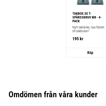
TAKBOX.SE T-
SPÅRSSKRUV M8 - 4-
PACK
Nytt takräcke, nya fästen 
till takboxen?
195
kr