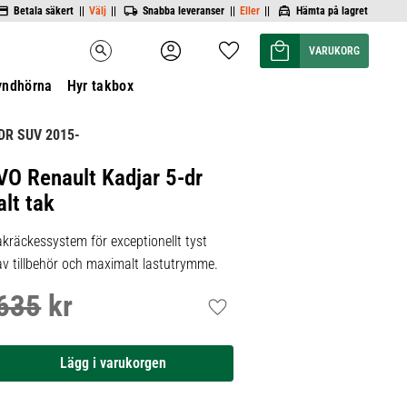
Betala säkert ||
Välj
||
Snabba leveranser ||
Eller
||
Hämta på lagret
Kundvagn
Favoriter
search
yndhörna
Hyr takbox
DR SUV 2015-
VO Renault Kadjar 5-dr
lt tak
kräckessystem för exceptionellt tyst
 av tillbehör och maximalt lastutrymme.
635
kr
inarie pris:
Lägg till i favoriter