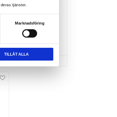
deras tjänster.
TAKBOX.SE T-
SPÅRSADAPTER 20X24 
MM INKL SPÄNNBAND
Marknadsföring
Nytt takräcke, nya fästen 
till takboxen?
595
kr
695
kr
TILLÅT ALLA
Lägg till i favoriter