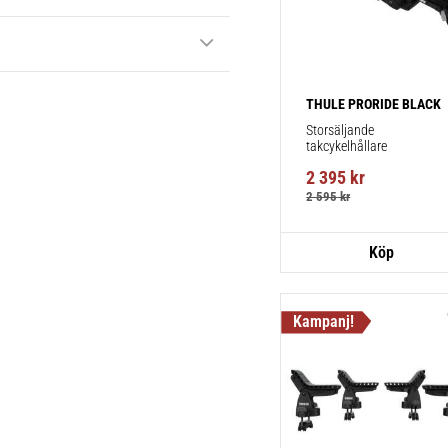
THULE PRORIDE BLACK
Storsäljande 
takcykelhållare 
2 395
kr
2 595
kr