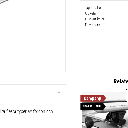
Lagerstatus
Artikelnr
Tillv. artikelnr
Tillverkare
Relat
STORSÄLJARE!
Thule Cla
lra flesta typer av fordon och
Lättmonter
takräcken,