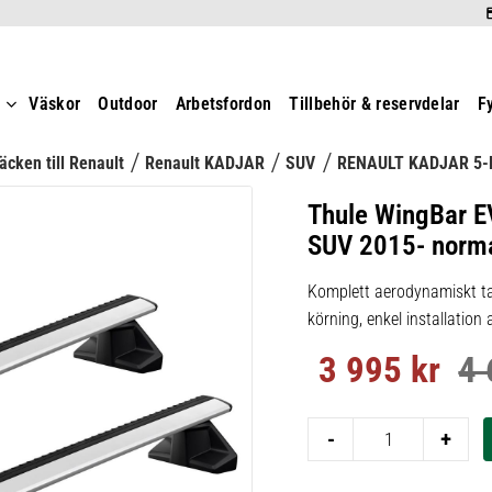
t
Väskor
Outdoor
Arbetsfordon
Tillbehör & reservdelar
F
äcken till Renault
Renault KADJAR
SUV
RENAULT KADJAR 5-
Thule WingBar E
SUV 2015- norma
Komplett aerodynamiskt ta
körning, enkel installation
3 995
kr
4 
Nedsatt pris:
Ord
-
+