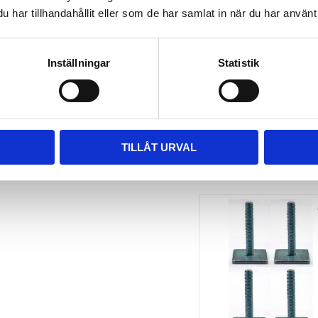
har tillhandahållit eller som de har samlat in när du har använt 
TAKBOX.SE 
MONTERINGSSATS U-
BYGEL GUMMERAD CC 
100 MM 4-PACK
Inställningar
Statistik
Nytt takräcke, nya fästen 
till takboxen?
495
kr
695
kr
TILLÅT URVAL