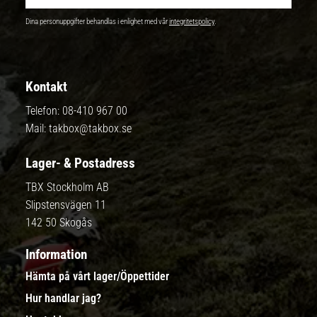
Dina personuppgifter behandlas i enlighet med vår
integritetspolicy
.
Kontakt
Telefon:
08-410 967 00
Mail:
takbox@takbox.se
Lager- & Postadress
TBX Stockholm AB
Slipstensvägen 11
142 50 Skogås
Information
Hämta på vårt lager/Öppettider
Hur handlar jag?