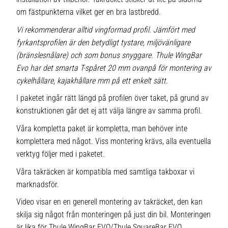
om fästpunkterna vilket ger en bra lastbredd.
Vi rekommenderar alltid vingformad profil. Jämfört med
fyrkantsprofilen är den betydligt tystare, miljövänligare
(bränslesnålare) och som bonus snyggare. Thule WingBar
Evo har det smarta T-spåret 20 mm ovanpå för montering av
cykelhållare, kajakhållare mm på ett enkelt sätt.
I paketet ingår rätt längd på profilen över taket, på grund av
konstruktionen går det ej att välja längre av samma profil.
Våra kompletta paket är kompletta, man behöver inte
komplettera med något. Viss montering krävs, alla eventuella
verktyg följer med i paketet.
Våra takräcken är kompatibla med samtliga takboxar vi
marknadsför.
Video visar en en generell montering av takräcket, den kan
skilja sig något från monteringen på just din bil. Monteringen
är lika för Thule WingBar EVO/Thule SquareBar EVO