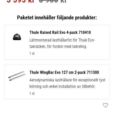
Thule Raised Rail Evo 4-pack 710410
Lättmonterad lasthållarfot för Thule Evo-
takräcken, för fordon med takreling.
1 st
Thule WingBar Evo 127 cm 2-pack 711300
Aerodynamiska lasthållare för exceptionellt tyst
körning och enkel installation av tillbehör.
1 st
Lägg t