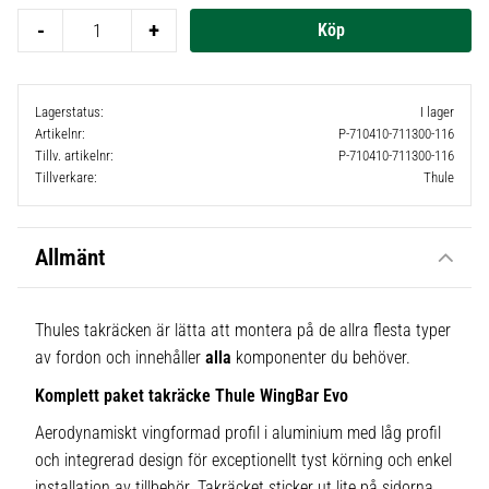
-
+
Lagerstatus
I lager
Artikelnr
P-710410-711300-116
Tillv. artikelnr
P-710410-711300-116
Tillverkare
Thule
Allmänt
Thules takräcken är lätta att montera på de allra flesta typer
av fordon och innehåller
alla
komponenter du behöver.
Komplett paket takräcke Thule WingBar Evo
Aerodynamiskt vingformad profil i aluminium med låg profil
och integrerad design för exceptionellt tyst körning och enkel
installation av tillbehör. Takräcket sticker ut lite på sidorna