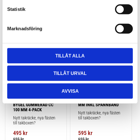
c
k
Statistik
e
s
Marknadsföring
v
Lägg till i favoriter
Lägg till
a
l
TILLÅT ALLA
TILLÅT URVAL
AVVISA
TAKBOX.SE 
TAKBOX.SE T-
MONTERINGSSATS U-
SPÅRSADAPTER 20X24 
BYGEL GUMMERAD CC 
MM INKL SPÄNNBAND
100 MM 4-PACK
Nytt takräcke, nya fästen 
Nytt takräcke, nya fästen 
till takboxen?
till takboxen?
495
kr
595
kr
695
kr
695
kr