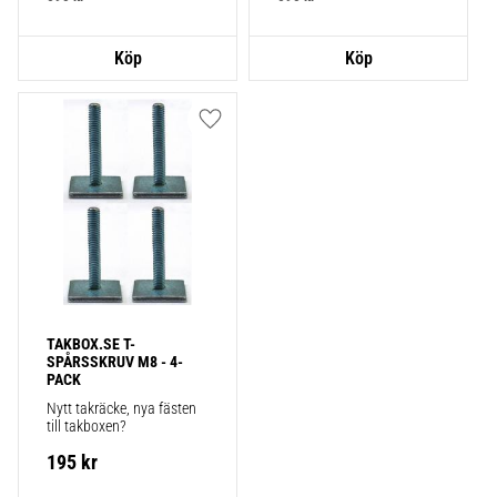
Lägg till i favoriter
TAKBOX.SE T-
SPÅRSSKRUV M8 - 4-
PACK
Nytt takräcke, nya fästen 
till takboxen?
195
kr