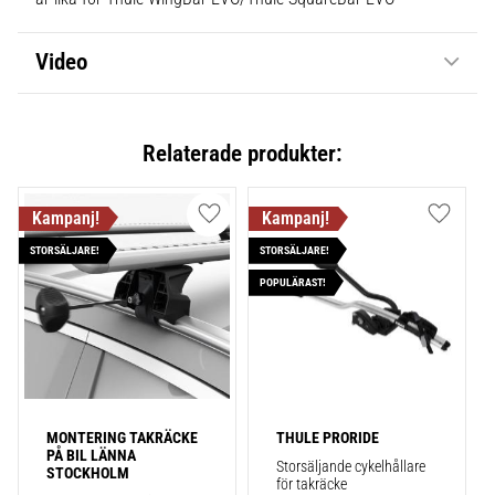
Video
Relaterade produkter:
Lägg till i favoriter
Lägg till
STORSÄLJARE!
STORSÄLJARE!
POPULÄRAST!
MONTERING TAKRÄCKE 
THULE PRORIDE
PÅ BIL LÄNNA 
Storsäljande cykelhållare 
STOCKHOLM
för takräcke