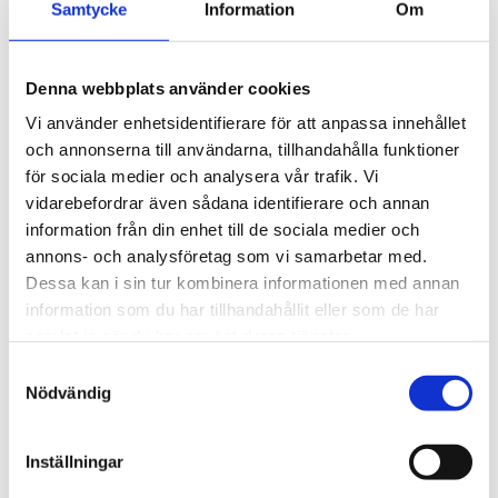
Samtycke
Information
Om
2 395
kr
1 495
kr
2 595
kr
3 145
kr
Denna webbplats använder cookies
Vi använder enhetsidentifierare för att anpassa innehållet
och annonserna till användarna, tillhandahålla funktioner
Lägg till i favoriter
Lägg till
för sociala medier och analysera vår trafik. Vi
POPULÄRAST!
vidarebefordrar även sådana identifierare och annan
information från din enhet till de sociala medier och
annons- och analysföretag som vi samarbetar med.
Dessa kan i sin tur kombinera informationen med annan
information som du har tillhandahållit eller som de har
samlat in när du har använt deras tjänster.
S
THULE DOCKGRIP
THULE HULL-A-PORT 
Nödvändig
a
XTR
Horisontell kajakhållare
m
J-formad kajakhållare
t
Inställningar
2 495
kr
2 795
kr
y
2 725
kr
3 795
kr