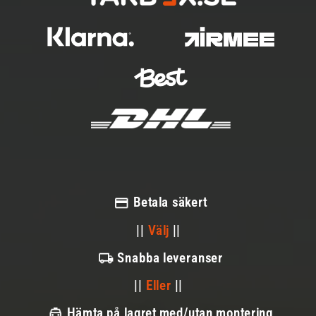
Betala säkert
||
Välj
||
Snabba leveranser
||
Eller
||
Hämta på lagret med/utan montering