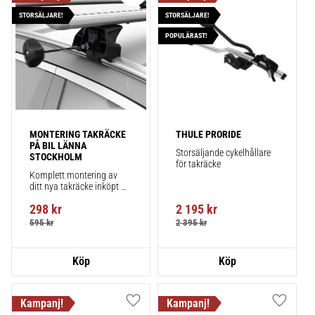
Lägg till i favoriter
Lägg till
STORSÄLJARE!
STORSÄLJARE!
POPULÄRAST!
MONTERING TAKRÄCKE 
THULE PRORIDE
PÅ BIL LÄNNA 
Storsäljande cykelhållare 
STOCKHOLM
för takräcke
Komplett montering av 
ditt nya takräcke inköpt 
från takbox.se inklusive 
298
kr
2 195
kr
montering på din bil.
595
kr
2 395
kr
Lägg till i favoriter
Lägg till