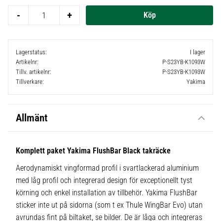
-
+
Lagerstatus
I lager
Artikelnr
P-S23YB-K1093W
Tillv. artikelnr
P-S23YB-K1093W
Tillverkare
Yakima
Allmänt
Komplett paket Yakima FlushBar Black takräcke
Aerodynamiskt vingformad profil i svartlackerad aluminium
med låg profil och integrerad design för exceptionellt tyst
körning och enkel installation av tillbehör. Yakima FlushBar
sticker inte ut på sidorna (som t ex Thule WingBar Evo) utan
avrundas fint på biltaket, se bilder. De är låga och integreras