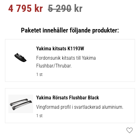
4 795
kr
5 290
kr
Nedsatt pris:
Ordinarie pris:
Yakima kitsats K1193W
Fordonsunik kitsats till Yakima
Flushbar/Thrubar.
1 st
Yakima Rörsats Flushbar Black
Vingformad profil i svartlackerad aluminium.
1 st
Lägg t