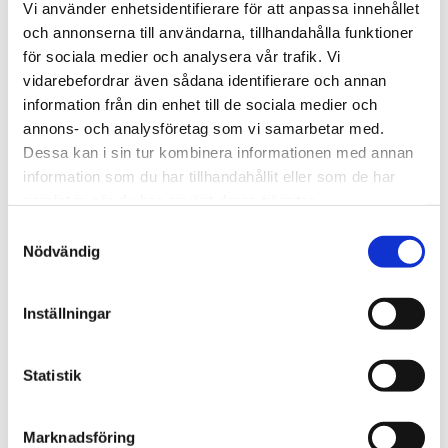
Vi använder enhetsidentifierare för att anpassa innehållet
och annonserna till användarna, tillhandahålla funktioner
för sociala medier och analysera vår trafik. Vi
vidarebefordrar även sådana identifierare och annan
information från din enhet till de sociala medier och
annons- och analysföretag som vi samarbetar med.
THULE DOCKGRIP
THULE HULL-A-PORT 
Dessa kan i sin tur kombinera informationen med annan
XTR
Horisontell kajakhållare
information som du har tillhandahållit eller som de har
J-formad kajakhållare
samlat in när du har använt deras tjänster.
2 495
kr
2 795
kr
S
2 725
kr
3 795
kr
Nödvändig
a
m
t
Inställningar
y
c
Lägg till i favoriter
Lägg till
k
Statistik
e
s
Marknadsföring
v