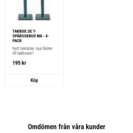
TAKBOX.SE T-
SPÅRSSKRUV M8 - 4-
PACK
Nytt takräcke, nya fästen 
till takboxen?
195
kr