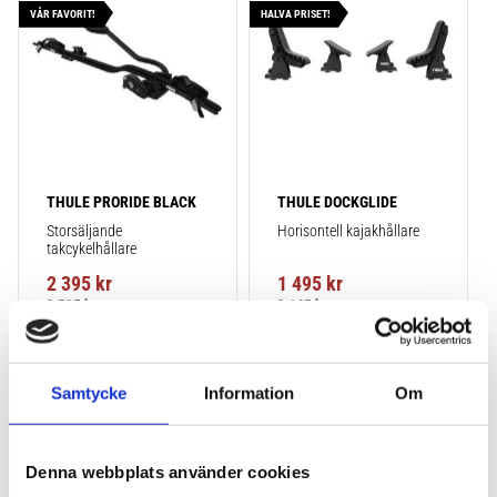
VÅR FAVORIT!
HALVA PRISET!
THULE PRORIDE BLACK
THULE DOCKGLIDE
Storsäljande 
Horisontell kajakhållare
takcykelhållare 
2 395
kr
1 495
kr
2 595
kr
3 145
kr
Samtycke
Information
Om
Lägg till i favoriter
Lägg till
POPULÄRAST!
Denna webbplats använder cookies