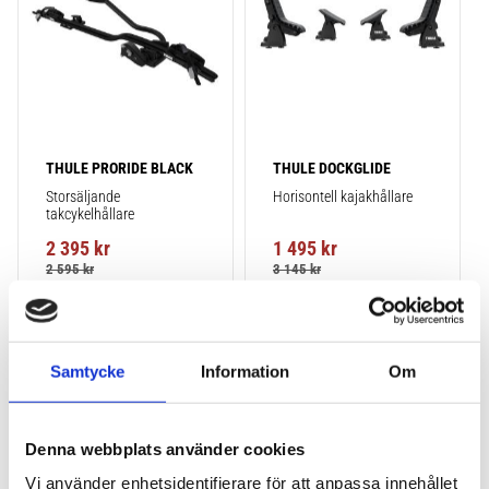
THULE PRORIDE BLACK
THULE DOCKGLIDE
Storsäljande 
Horisontell kajakhållare
takcykelhållare 
2 395
kr
1 495
kr
2 595
kr
3 145
kr
Samtycke
Information
Om
Lägg till i favoriter
Lägg till
POPULÄRAST!
Denna webbplats använder cookies
Vi använder enhetsidentifierare för att anpassa innehållet