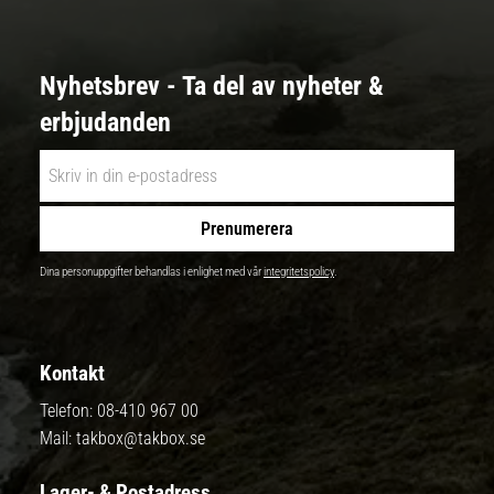
Nyhetsbrev - Ta del av nyheter &
erbjudanden
Prenumerera
Dina personuppgifter behandlas i enlighet med vår
integritetspolicy
.
Kontakt
Telefon:
08-410 967 00
Mail:
takbox@takbox.se
Lager- & Postadress