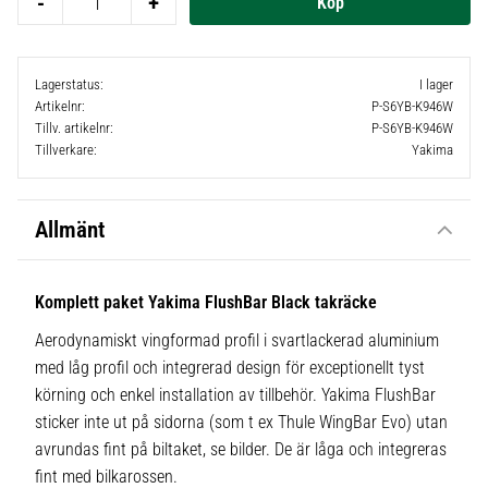
-
+
Lagerstatus
I lager
Artikelnr
P-S6YB-K946W
Tillv. artikelnr
P-S6YB-K946W
Tillverkare
Yakima
Allmänt
Komplett paket Yakima FlushBar Black takräcke
Aerodynamiskt vingformad profil i svartlackerad aluminium
med låg profil och integrerad design för exceptionellt tyst
körning och enkel installation av tillbehör. Yakima FlushBar
sticker inte ut på sidorna (som t ex Thule WingBar Evo) utan
avrundas fint på biltaket, se bilder. De är låga och integreras
fint med bilkarossen.