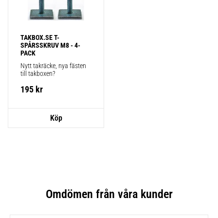
TAKBOX.SE T-
SPÅRSSKRUV M8 - 4-
PACK
Nytt takräcke, nya fästen 
till takboxen?
195
kr