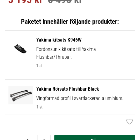
Yakima kitsats K946W
Fordonsunik kitsats till Yakima
Flushbar/Thrubar.
1 st
Yakima Rörsats Flushbar Black
Vingformad profil i svartlackerad aluminium.
1 st
Lägg t