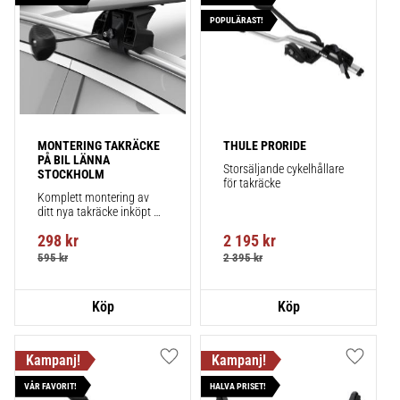
POPULÄRAST!
MONTERING TAKRÄCKE 
THULE PRORIDE
PÅ BIL LÄNNA 
Storsäljande cykelhållare 
STOCKHOLM
för takräcke
Komplett montering av 
ditt nya takräcke inköpt 
från takbox.se inklusive 
298
kr
2 195
kr
montering på din bil.
595
kr
2 395
kr
Lägg till i favoriter
Lägg till
VÅR FAVORIT!
HALVA PRISET!