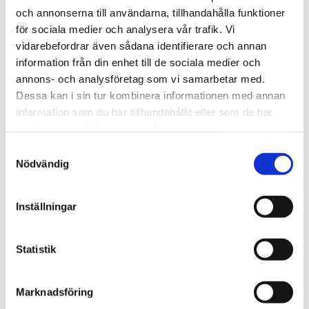
och annonserna till användarna, tillhandahålla funktioner
för sociala medier och analysera vår trafik. Vi
vidarebefordrar även sådana identifierare och annan
information från din enhet till de sociala medier och
THULE DOCKGRIP
THULE HULL-A-PORT 
annons- och analysföretag som vi samarbetar med.
XTR
Dessa kan i sin tur kombinera informationen med annan
Horisontell kajakhållare
J-formad kajakhållare
information som du har tillhandahållit eller som de har
2 495
kr
2 795
kr
samlat in när du har använt deras tjänster.
2 725
kr
3 795
kr
S
Nödvändig
a
m
t
Inställningar
y
Lägg till i favoriter
Lägg till
c
k
Statistik
e
s
Marknadsföring
v