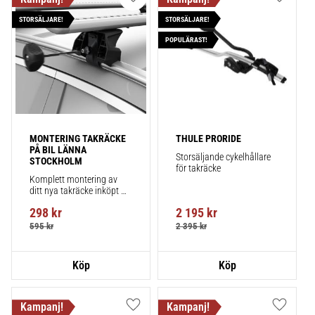
Lägg till i favoriter
Lägg till
STORSÄLJARE!
STORSÄLJARE!
POPULÄRAST!
MONTERING TAKRÄCKE 
THULE PRORIDE
PÅ BIL LÄNNA 
Storsäljande cykelhållare 
STOCKHOLM
för takräcke
Komplett montering av 
ditt nya takräcke inköpt 
från takbox.se inklusive 
298
kr
2 195
kr
montering på din bil.
595
kr
2 395
kr
Lägg till i favoriter
Lägg till