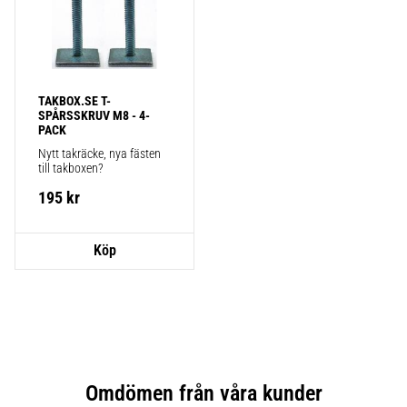
TAKBOX.SE T-
SPÅRSSKRUV M8 - 4-
PACK
Nytt takräcke, nya fästen 
till takboxen?
195
kr