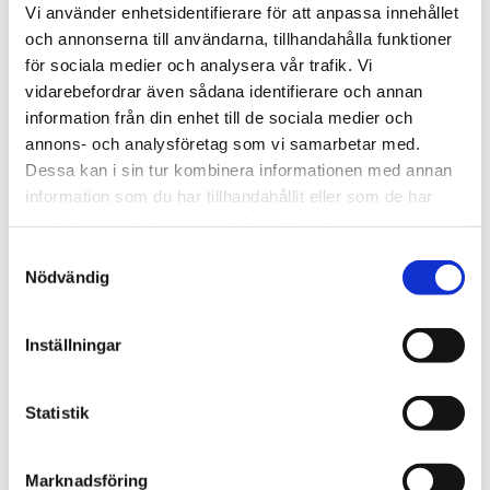
Vi använder enhetsidentifierare för att anpassa innehållet
och annonserna till användarna, tillhandahålla funktioner
för sociala medier och analysera vår trafik. Vi
vidarebefordrar även sådana identifierare och annan
information från din enhet till de sociala medier och
annons- och analysföretag som vi samarbetar med.
THULE DOCKGRIP
THULE HULL-A-PORT 
Dessa kan i sin tur kombinera informationen med annan
XTR
Horisontell kajakhållare
information som du har tillhandahållit eller som de har
J-formad kajakhållare
samlat in när du har använt deras tjänster.
2 495
kr
2 795
kr
S
2 725
kr
3 795
kr
Nödvändig
a
m
t
Inställningar
y
c
Lägg till i favoriter
Lägg till
k
Statistik
e
s
Marknadsföring