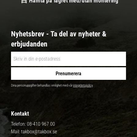
Hämta på lagret med/utan montering
Nyhetsbrev - Ta del av nyheter &
erbjudanden
Prenumerera
Dina personuppgifter behandlas i enlighet med vår
integritetspolicy
.
Kontakt
Telefon:
08-410 967 00
Mail:
takbox@takbox.se