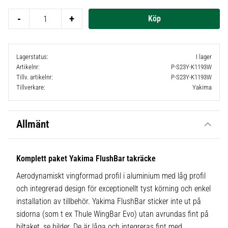
-
+
Lagerstatus
I lager
Artikelnr
P-S23Y-K1193W
Tillv. artikelnr
P-S23Y-K1193W
Tillverkare
Yakima
Allmänt
Komplett paket Yakima FlushBar takräcke
Aerodynamiskt vingformad profil i aluminium med låg profil
och integrerad design för exceptionellt tyst körning och enkel
installation av tillbehör. Yakima FlushBar sticker inte ut på
sidorna (som t ex Thule WingBar Evo) utan avrundas fint på
biltaket, se bilder. De är låga och integreras fint med