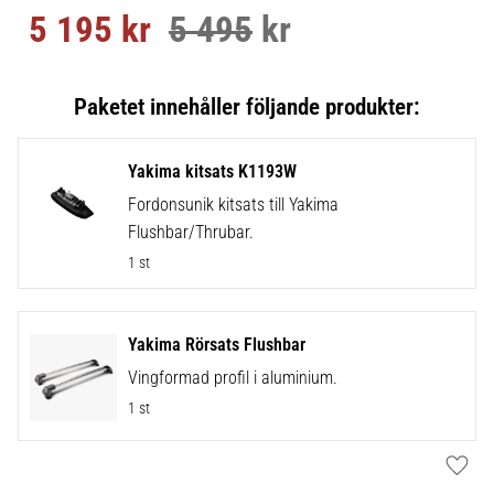
5 195
kr
5 495
kr
Nedsatt pris:
Ordinarie pris:
Yakima kitsats K1193W
Fordonsunik kitsats till Yakima
Flushbar/Thrubar.
1 st
Yakima Rörsats Flushbar
Vingformad profil i aluminium.
1 st
Lägg t