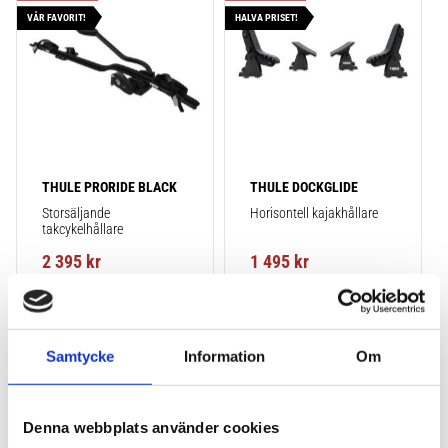
VÅR FAVORIT!
HALVA PRISET!
THULE PRORIDE BLACK
THULE DOCKGLIDE
Storsäljande 
Horisontell kajakhållare
takcykelhållare 
2 395
kr
1 495
kr
2 595
kr
3 145
kr
Samtycke
Information
Om
Lägg till i favoriter
Lägg till
POPULÄRAST!
Denna webbplats använder cookies