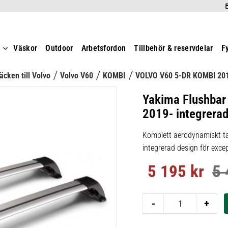
t
Väskor
Outdoor
Arbetsfordon
Tillbehör & reservdelar
F
äcken till Volvo
Volvo V60
KOMBI
VOLVO V60 5-DR KOMBI 20
Yakima Flushbar
2019- integrerad 
Komplett aerodynamiskt ta
integrerad design för excep
5 195
kr
5 
Nedsatt pris:
Ord
-
+