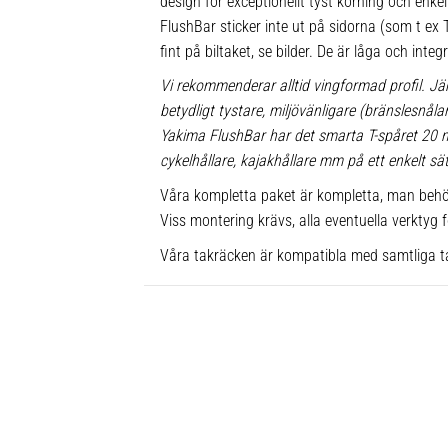
design för exceptionellt tyst körning och enkel 
FlushBar sticker inte ut på sidorna (som t e
fint på biltaket, se bilder. De är låga och inte
Vi rekommenderar alltid vingformad profil. Jä
betydligt tystare, miljövänligare (bränslesnå
Yakima FlushBar har det smarta T-spåret 20
cykelhållare, kajakhållare mm på ett enkelt sät
Våra kompletta paket är kompletta, man behö
Viss montering krävs, alla eventuella verktyg f
Våra takräcken är kompatibla med samtliga t