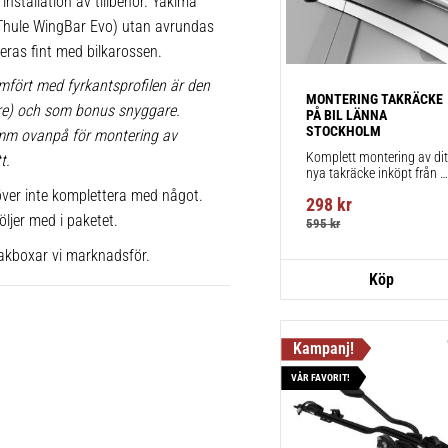
installation av tillbehör. Yakima
x Thule WingBar Evo) utan avrundas
greras fint med bilkarossen.
Yakima Rö
mfört med fyrkantsprofilen är den
MONTERING TAKRÄCKE 
Vingformad
lare) och som bonus snyggare.
PÅ BIL LÄNNA 
1 st
STOCKHOLM
 mm ovanpå för montering av
Komplett montering av ditt
t.
nya takräcke inköpt från 
takbox.se inklusive 
ver inte komplettera med något.
298
kr
montering på din bil.
öljer med i paketet.
595
kr
akboxar vi marknadsför.
VÅR FAVORIT!