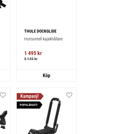
THULE DOCKGLIDE
Horisontell kajakhållare
1 495
kr
3 145
kr
Lägg till i favoriter
Lägg till i favoriter
POPULÄRAST!