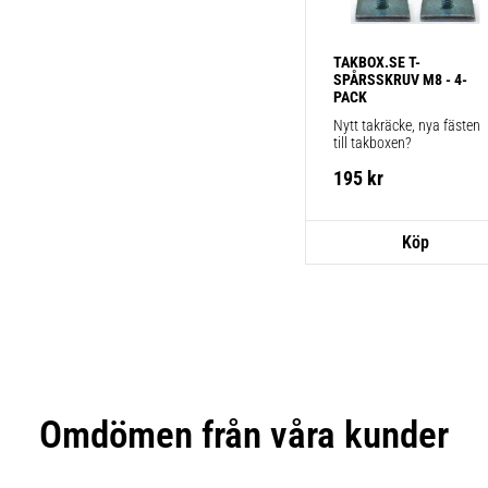
TAKBOX.SE T-
SPÅRSSKRUV M8 - 4-
PACK
Nytt takräcke, nya fästen 
till takboxen?
195
kr