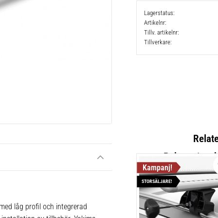
Lagerstatus
Artikelnr
Tillv. artikelnr
Tillverkare
Relat
STORSÄLJARE!
Yakima ki
Fordonsuni
ed låg profil och integrerad
1 st