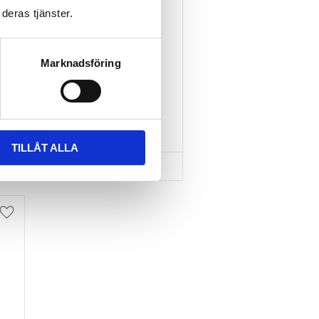
deras tjänster.
TAKBOX.SE T-
SPÅRSADAPTER 20X24 
MM INKL SPÄNNBAND
Marknadsföring
Nytt takräcke, nya fästen 
till takboxen?
595
kr
695
kr
TILLÅT ALLA
Lägg till i favoriter