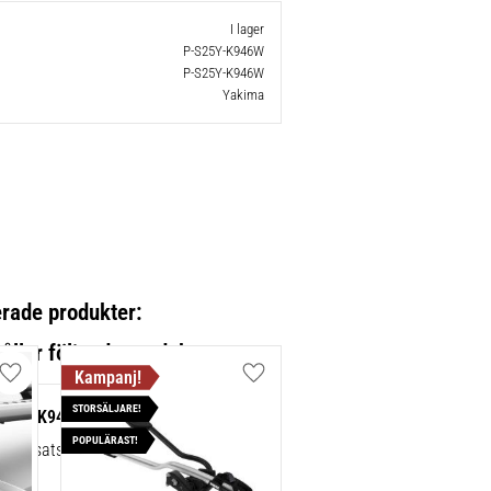
I lager
P-S25Y-K946W
P-S25Y-K946W
Yakima
erade produkter:
Lägg till i favoriter
Lägg till i favoriter
STORSÄLJARE!
tsats K946W
POPULÄRAST!
k kitsats till Yakima Flushbar/Thrubar.