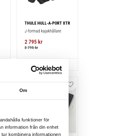
THULE HULL-A-PORT XTR
J-formad kajakhållare
2 795
kr
3 795
kr
Lägg till i favoriter
Lägg till i favoriter
Om
andahålla funktioner för
n information från din enhet
 tur kombinera informationen