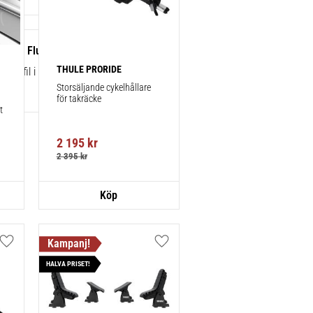
rsats Flushbar
THULE PRORIDE
 profil i aluminium.
Storsäljande cykelhållare 
för takräcke
 
2 195
kr
2 395
kr
Lägg till i favoriter
Lägg till i favoriter
HALVA PRISET!