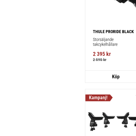
THULE PRORIDE BLACK
Storsäljande 
takcykelhållare 
2 395
kr
2 595
kr