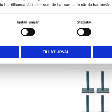
har tillhandahållit eller som de har samlat in när du har använt 
TAKBOX.SE 
MONTERINGSSATS U-
BYGEL GUMMERAD CC 
100 MM 4-PACK
Inställningar
Statistik
Nytt takräcke, nya fästen 
till takboxen?
495
kr
695
kr
TILLÅT URVAL