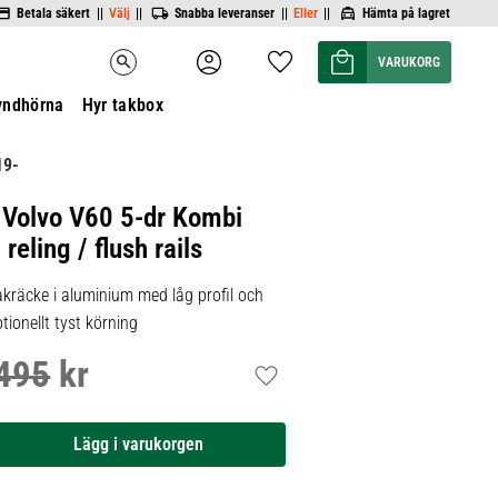
Betala säkert ||
Välj
||
Snabba leveranser ||
Eller
||
Hämta på lagret
Kundvagn
Favoriter
search
yndhörna
Hyr takbox
19-
 Volvo V60 5-dr Kombi
reling / flush rails
kräcke i aluminium med låg profil och
tionellt tyst körning
495
kr
inarie pris:
Lägg till i favoriter