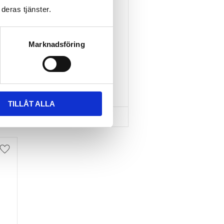
deras tjänster.
TAKBOX.SE T-
SPÅRSADAPTER 20X24 
MM INKL SPÄNNBAND
Marknadsföring
Nytt takräcke, nya fästen 
till takboxen?
595
kr
695
kr
TILLÅT ALLA
Lägg till i favoriter