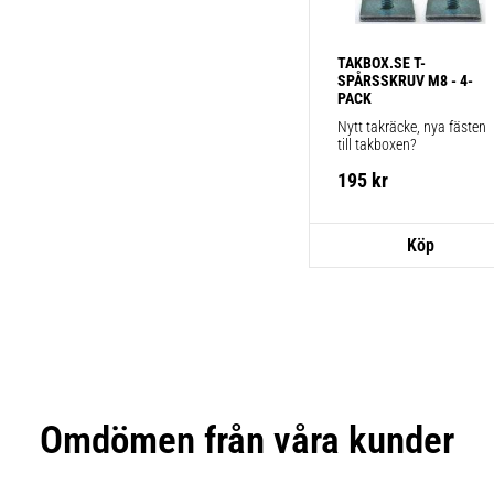
TAKBOX.SE T-
SPÅRSSKRUV M8 - 4-
PACK
Nytt takräcke, nya fästen 
till takboxen?
195
kr