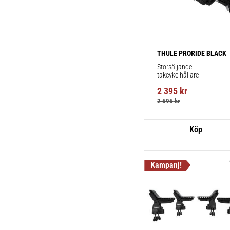
THULE PRORIDE BLACK
Storsäljande 
takcykelhållare 
2 395
kr
2 595
kr