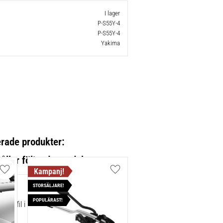
I lager
P-S55Y-4
P-S55Y-4
Yakima
erade produkter:
Lägg till i favoriter
Lägg till i favoriter
STORSÄLJARE!
ilBar
POPULÄRAST!
 profil i obehandlad aluminium.