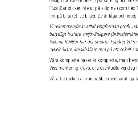
design för exceptionellt tyst körning och enkel 
FlushBar sticker inte ut på sidorna (som t e
fint på biltaket, se bilder. De är låga och inte
Vi rekommenderar alltid vingformad profil. Jä
betydligt tystare, miljövänligare (bränslesnå
Yakima RailBar har det smarta T-spåret 20 m
cykelhållare, kajakhållare mm på ett enkelt sät
Våra kompletta paket är kompletta, man behö
Viss montering krävs, alla eventuella verktyg f
Våra takräcken är kompatibla med samtliga t