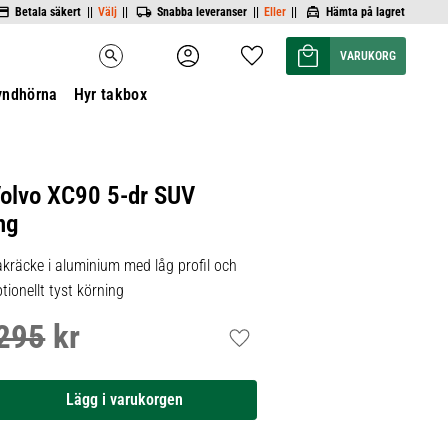
Betala säkert ||
Välj
||
Snabba leveranser ||
Eller
||
Hämta på lagret
Kundvagn
Favoriter
search
yndhörna
Hyr takbox
-
Volvo XC90 5-dr SUV
ing
kräcke i aluminium med låg profil och
tionellt tyst körning
295
kr
inarie pris:
Lägg till i favoriter