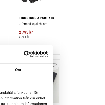
THULE HULL-A-PORT XTR
J-formad kajakhållare
2 795
kr
3 795
kr
Lägg till i favoriter
Lägg till i favoriter
Om
andahålla funktioner för
n information från din enhet
 tur kombinera informationen