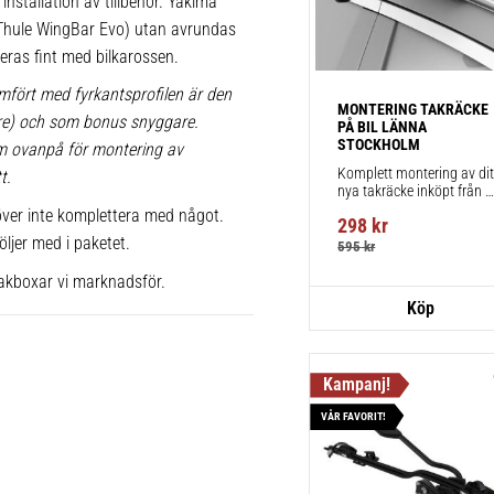
installation av tillbehör. Yakima
x Thule WingBar Evo) utan avrundas
greras fint med bilkarossen.
mfört med fyrkantsprofilen är den
MONTERING TAKRÄCKE 
lare) och som bonus snyggare.
PÅ BIL LÄNNA 
STOCKHOLM
m ovanpå för montering av
Komplett montering av ditt
t.
nya takräcke inköpt från 
takbox.se inklusive 
ver inte komplettera med något.
298
kr
montering på din bil.
öljer med i paketet.
595
kr
akboxar vi marknadsför.
VÅR FAVORIT!