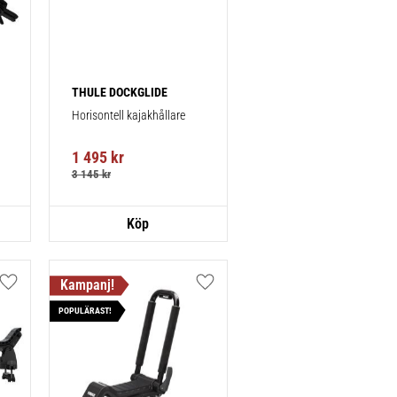
THULE DOCKGLIDE
Horisontell kajakhållare
1 495
kr
3 145
kr
Lägg till i favoriter
Lägg till i favoriter
POPULÄRAST!