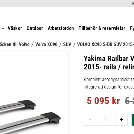
t
Väskor
Outdoor
Arbetsfordon
Tillbehör & reservdelar
F
äcken till Volvo
Volvo XC90
SUV
VOLVO XC90 5-DR SUV 2015
Yakima Railbar 
2015- rails / rel
Komplett aerodynamiskt ta
integrerad design för excep
5 095
kr
5 
Nedsatt pris:
Ord
-
+