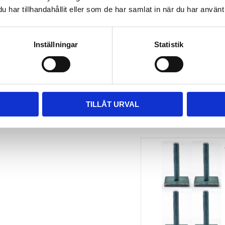
har tillhandahållit eller som de har samlat in när du har använt 
TAKBOX.SE 
MONTERINGSSATS U-
BYGEL GUMMERAD CC 
100 MM 4-PACK
Inställningar
Statistik
Nytt takräcke, nya fästen 
till takboxen?
495
kr
695
kr
TILLÅT URVAL