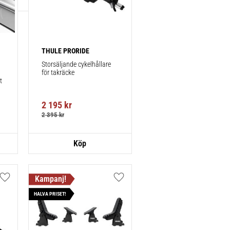
THULE PRORIDE
Storsäljande cykelhållare 
för takräcke
 
2 195
kr
2 395
kr
Lägg till i favoriter
Lägg till i favoriter
HALVA PRISET!