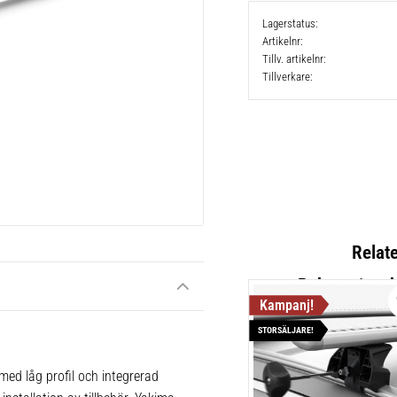
Lagerstatus
Artikelnr
Tillv. artikelnr
Tillverkare
Relat
STORSÄLJARE!
Yakima Ra
Vingformad
ed låg profil och integrerad
1 st