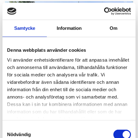
Samtycke
Information
Om
Denna webbplats använder cookies
Vi använder enhetsidentifierare för att anpassa innehållet
och annonserna till användarna, tillhandahålla funktioner
för sociala medier och analysera vår trafik. Vi
vidarebefordrar även sådana identifierare och annan
information från din enhet till de sociala medier och
annons- och analysföretag som vi samarbetar med.
Dessa kan i sin tur kombinera informationen med annan
Albin Steiner
26 november 2024
information som du har tillhandahållit eller som de har
Billiga takräcken för bilsemester
samlat in när du har använt deras tjänster.
S
Nödvändig
a
Takräcken