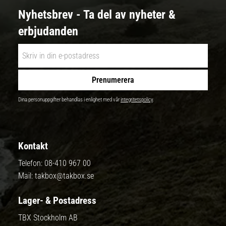
Nyhetsbrev - Ta del av nyheter &
erbjudanden
Prenumerera
Dina personuppgifter behandlas i enlighet med vår
integritetspolicy
.
Kontakt
Telefon:
08-410 967 00
Mail:
takbox@takbox.se
Lager- & Postadress
TBX Stockholm AB