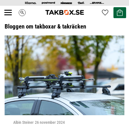
Kundvag
Favoriter
search
Meny
Bloggen om takboxar & takräcken
Albin Steiner
26 november 2024