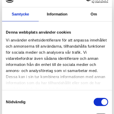
Samtycke
Information
Om
Denna webbplats använder cookies
Vi använder enhetsidentifierare för att anpassa innehållet
och annonserna till användarna, tillhandahålla funktioner
för sociala medier och analysera vår trafik. Vi
vidarebefordrar även sådana identifierare och annan
Albin Steiner
21 oktober 2024
information från din enhet till de sociala medier och
annons- och analysföretag som vi samarbetar med.
Hur påverkar takboxens form och storlek bilens
Dessa kan i sin tur kombinera informationen med annan
prestanda?
information som du har tillhandahållit eller som de har
samlat in när du har använt deras tjänster.
Takboxar
S
Nödvändig
a
m
7–
12
av
41