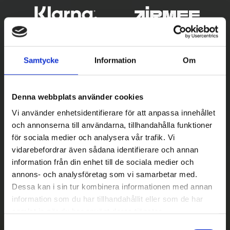
Samtycke
Information
Om
Denna webbplats använder cookies
Vi använder enhetsidentifierare för att anpassa innehållet
och annonserna till användarna, tillhandahålla funktioner
Betala säkert
för sociala medier och analysera vår trafik. Vi
vidarebefordrar även sådana identifierare och annan
||
Välj
||
information från din enhet till de sociala medier och
Snabba leveranser
annons- och analysföretag som vi samarbetar med.
Dessa kan i sin tur kombinera informationen med annan
||
Eller
||
information som du har tillhandahållit eller som de har
samlat in när du har använt deras tjänster.
Hämta på lagret med/utan montering
S