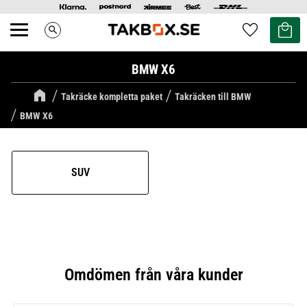
Kundvag
Favoriter
search
Meny
BMW X6
Takräcke kompletta paket
Takräcken till BMW
BMW X6
SUV