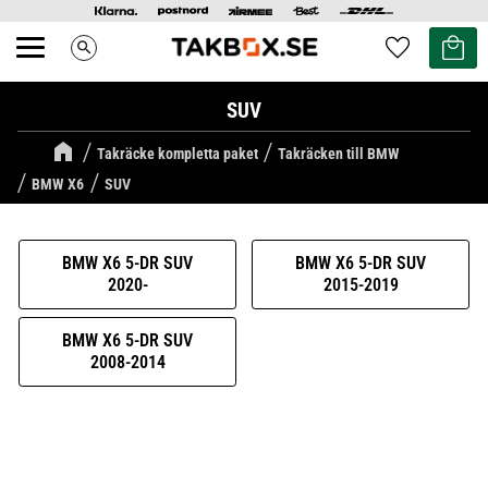
Kundvag
Favoriter
search
Meny
SUV
Takräcke kompletta paket
Takräcken till BMW
BMW X6
SUV
BMW X6 5-DR SUV
BMW X6 5-DR SUV
2020-
2015-2019
BMW X6 5-DR SUV
2008-2014