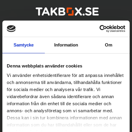
Samtycke
Information
Om
Denna webbplats använder cookies
Vi använder enhetsidentifierare för att anpassa innehållet
och annonserna till användarna, tillhandahålla funktioner
för sociala medier och analysera vår trafik. Vi
vidarebefordrar även sådana identifierare och annan
Betala säkert
information från din enhet till de sociala medier och
||
Välj
||
annons- och analysföretag som vi samarbetar med.
Dessa kan i sin tur kombinera informationen med annan
Snabba leveranser
information som du har tillhandahållit eller som de har
samlat in när du har använt deras tjänster.