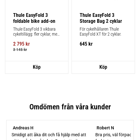
Thule EasyFold 3 
Thule EasyFold 3 
foldable bike add-on
Storage Bag 2 cyklar
Thule EasyFold 3 vikbara 
För cykelhållaren Thule 
cykeltillägg: fler cyklar, mer 
EasyFold XT för 2 cyklar.
kul
2 795
kr
645
kr
3 145
kr