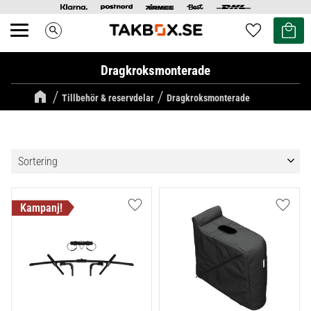
Kundvag
Favoriter
search
Meny
Dragkroksmonterade
Tillbehör & reservdelar
Dragkroksmonterade
Välj sortering
Lägg till i favoriter
Lägg ti