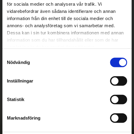
för sociala medier och analysera vår trafik. Vi
vidarebefordrar även sådana identifierare och annan
information från din enhet till de sociala medier och
annons- och analysföretag som vi samarbetar med.
Dessa kan i sin tur kombinera informationen med annan
information som du har tillhandahållit eller som de har
samlat in när du har använt deras tjänster.
S
Betala säkert
Nödvändig
a
m
||
Välj
||
t
Inställningar
Snabba leveranser
y
c
||
Eller
||
k
Statistik
Hämta på lagret med/utan montering
e
s
Marknadsföring
v
a