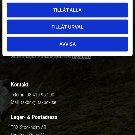
l
Nyhetsbrev - Ta del av nyheter &
TILLÅT ALLA
erbjudanden
TILLÅT URVAL
AVVISA
Prenumerera
Dina personuppgifter behandlas i enlighet med vår
integritetspolicy
.
Kontakt
Telefon:
08-410 967 00
Mail:
takbox@takbox.se
Lager- & Postadress
TBX Stockholm AB
Slipstensvägen 11