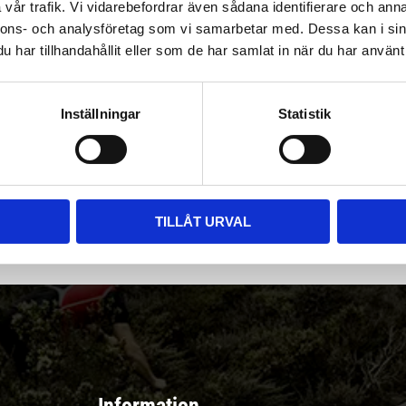
vår trafik. Vi vidarebefordrar även sådana identifierare och anna
nnons- och analysföretag som vi samarbetar med. Dessa kan i sin
har tillhandahållit eller som de har samlat in när du har använt 
Inställningar
Statistik
|
Välj
||
Snabba leveranser ||
Eller
||
Hämta på lagret
r & erbjudanden
TILLÅT URVAL