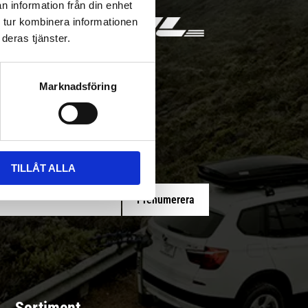
n information från din enhet
 tur kombinera informationen
deras tjänster.
Marknadsföring
 med/utan montering
TILLÅT ALLA
Prenumerera