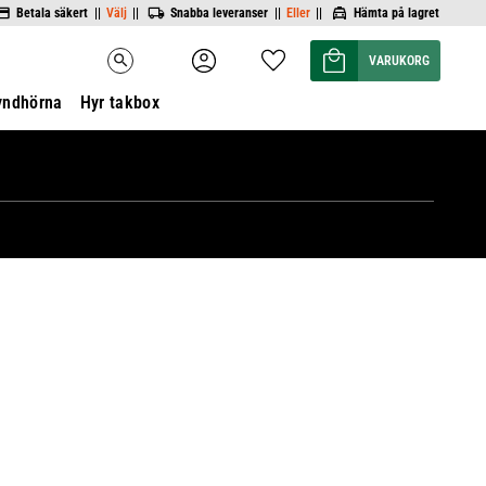
Betala säkert ||
Välj
||
Snabba leveranser ||
Eller
||
Hämta på lagret
Kundvagn
Favoriter
search
yndhörna
Hyr takbox