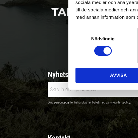
sociala medier och analysera 
till de sociala medier och a
med annan information som du 
S
Nödvändig
a
Betala säkert |
m
t
y
c
Nyhetsbrev - Ta del av nyhete
AVVISA
k
e
s
v
Dina personuppgifter behandlas i enlighet med vår
integritetspolicy
.
a
l