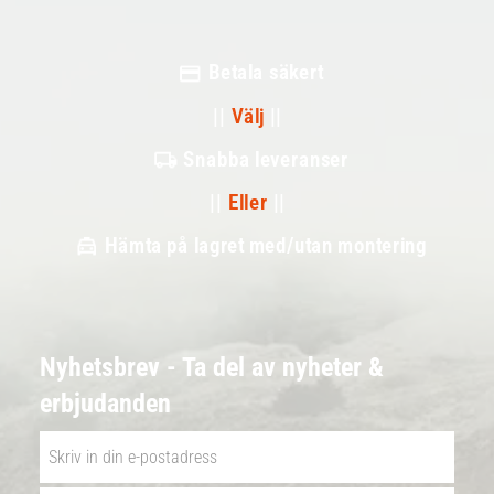
Betala säkert
||
Välj
||
Snabba leveranser
||
Eller
||
Hämta på lagret med/utan montering
Nyhetsbrev - Ta del av nyheter &
erbjudanden