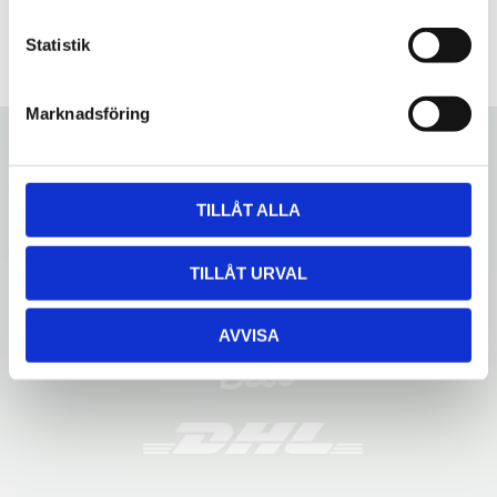
c
k
Statistik
e
s
Marknadsföring
v
a
l
TILLÅT ALLA
TILLÅT URVAL
AVVISA