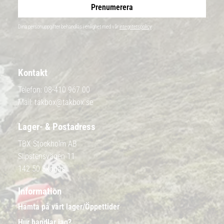
Prenumerera
Dina personuppgifter behandlas i enlighet med vår
integritetspolicy
.
Kontakt
Telefon:
08-410 967 00
Mail:
takbox@takbox.se
Lager- & Postadress
TBX Stockholm AB
Slipstensvägen 11
142 50 Skogås
Information
Hämta på vårt lager/Öppettider
Hur handlar jag?