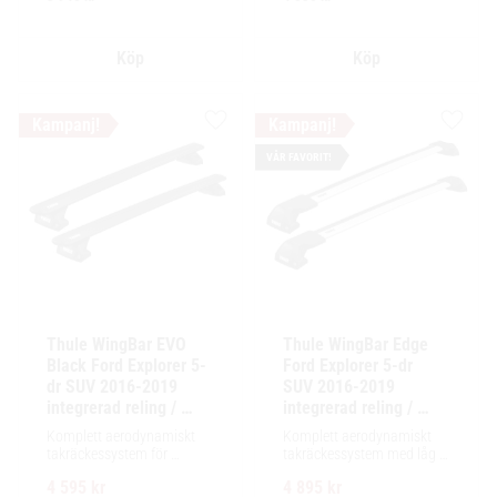
lastutrymme.
Lägg till i favoriter
Lägg ti
VÅR FAVORIT!
Thule WingBar EVO 
Thule WingBar Edge 
Black Ford Explorer 5-
Ford Explorer 5-dr 
dr SUV 2016-2019 
SUV 2016-2019 
integrerad reling / 
integrerad reling / 
flush rails
flush rails
Komplett aerodynamiskt 
Komplett aerodynamiskt 
takräckessystem för 
takräckessystem med låg 
exceptionellt tyst körning, 
profil och integrerad design 
4 595
kr
4 895
kr
enkel installation av 
för exceptionellt tyst 