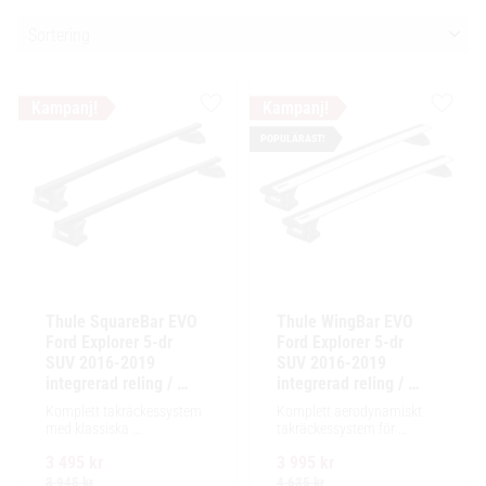
Välj sortering
Lägg till i favoriter
Lägg ti
POPULÄRAST!
Thule SquareBar EVO 
Thule WingBar EVO 
Ford Explorer 5-dr 
Ford Explorer 5-dr 
SUV 2016-2019 
SUV 2016-2019 
integrerad reling / 
integrerad reling / 
flush rails
flush rails
Komplett takräckessystem 
Komplett aerodynamiskt 
med klassiska 
takräckessystem för 
fyrkantsprofiler i stål. 
exceptionellt tyst körning, 
3 495
kr
3 995
kr
Ytskikt av svart polymer.
enkel installation av 
tillbehör och maximalt 
3 945
kr
4 635
kr