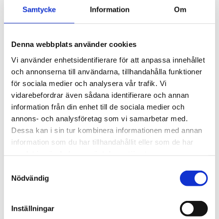
5 195
kr
för exceptionellt tyst 
Samtycke
Information
Om
körning och enkel 
5 990
kr
installation av tillbehör.
Denna webbplats använder cookies
Vi använder enhetsidentifierare för att anpassa innehållet
och annonserna till användarna, tillhandahålla funktioner
för sociala medier och analysera vår trafik. Vi
vidarebefordrar även sådana identifierare och annan
information från din enhet till de sociala medier och
annons- och analysföretag som vi samarbetar med.
Dessa kan i sin tur kombinera informationen med annan
information som du har tillhandahållit eller som de har
samlat in när du har använt deras tjänster.
S
Nödvändig
a
m
t
Inställningar
y