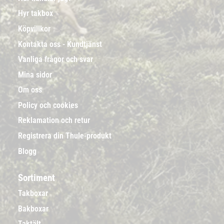
Hyr takbox
Köpvillkor
Kontakta oss - Kundtjänst
Vanliga frågor och svar
Mina sidor
Om oss
Policy och cookies
Reklamation och retur
Registrera din Thule-produkt
Blogg
Sortiment
Takboxar
Bakboxar
Taktält