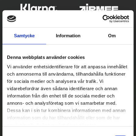
Samtycke
Information
Om
Denna webbplats använder cookies
Vi använder enhetsidentifierare för att anpassa innehållet
och annonserna till användarna, tillhandahålla funktioner
Betala säkert
för sociala medier och analysera vår trafik. Vi
vidarebefordrar även sådana identifierare och annan
||
Välj
||
information från din enhet till de sociala medier och
Snabba leveranser
annons- och analysföretag som vi samarbetar med.
Dessa kan i sin tur kombinera informationen med annan
||
Eller
||
information som du har tillhandahållit eller som de har
samlat in när du har använt deras tjänster.
Hämta på lagret med/utan montering
S