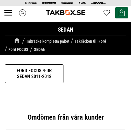
Kundvag
Favoriter
search
Meny
SEDAN
Takräcke kompletta paket
Takräcken till Ford
Ford FOCUS
SEDAN
FORD FOCUS 4-DR
SEDAN 2011-2018