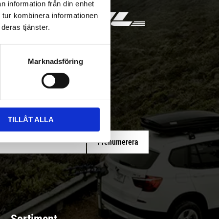
n information från din enhet
 tur kombinera informationen
deras tjänster.
Marknadsföring
 med/utan montering
TILLÅT ALLA
Prenumerera