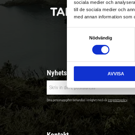
sociala medier och analysera 
till de sociala medier och a
med annan information som du 
S
Nödvändig
a
Betala säkert |
m
t
y
c
Nyhetsbrev - Ta del av nyhete
AVVISA
k
e
s
v
Dina personuppgifter behandlas i enlighet med vår
integritetspolicy
.
a
l