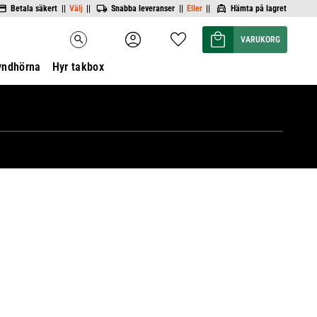
Betala säkert ||
Välj
||
Snabba leveranser ||
Eller
||
Hämta på lagret
Kundvagn
Favoriter
search
yndhörna
Hyr takbox