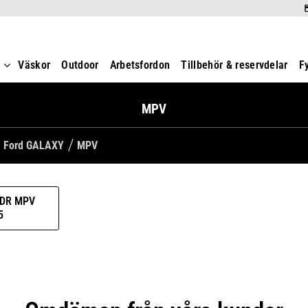
t
Väskor
Outdoor
Arbetsfordon
Tillbehör & reservdelar
F
MPV
Ford GALAXY
MPV
-DR MPV
5