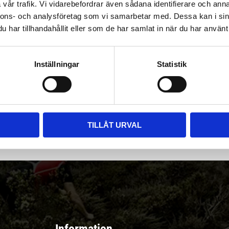
vår trafik. Vi vidarebefordrar även sådana identifierare och anna
nnons- och analysföretag som vi samarbetar med. Dessa kan i sin
har tillhandahållit eller som de har samlat in när du har använt 
Inställningar
Statistik
|
Välj
||
Snabba leveranser ||
Eller
||
Hämta på lagret
r & erbjudanden
TILLÅT URVAL