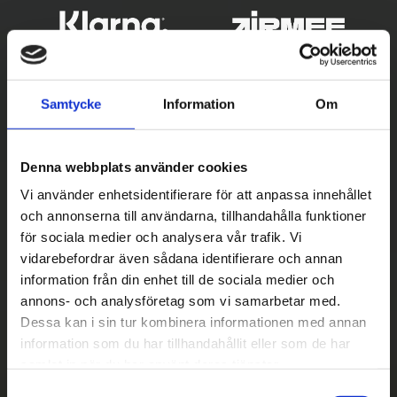
Samtycke
Information
Om
Denna webbplats använder cookies
Vi använder enhetsidentifierare för att anpassa innehållet
och annonserna till användarna, tillhandahålla funktioner
Betala säkert
för sociala medier och analysera vår trafik. Vi
vidarebefordrar även sådana identifierare och annan
||
Välj
||
information från din enhet till de sociala medier och
Snabba leveranser
annons- och analysföretag som vi samarbetar med.
Dessa kan i sin tur kombinera informationen med annan
||
Eller
||
information som du har tillhandahållit eller som de har
samlat in när du har använt deras tjänster.
Hämta på lagret med/utan montering
S