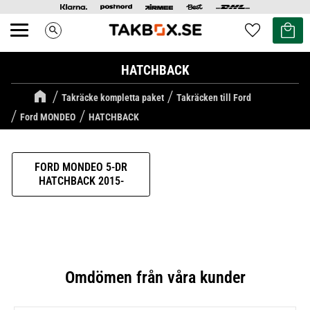
Kundvag
Favoriter
search
Meny
HATCHBACK
Takräcke kompletta paket
Takräcken till Ford
Ford MONDEO
HATCHBACK
FORD MONDEO 5-DR
HATCHBACK 2015-