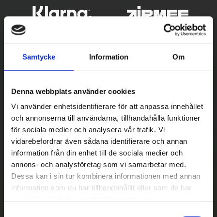
Samtycke
Information
Om
Denna webbplats använder cookies
Vi använder enhetsidentifierare för att anpassa innehållet
och annonserna till användarna, tillhandahålla funktioner
Betala säkert
för sociala medier och analysera vår trafik. Vi
vidarebefordrar även sådana identifierare och annan
||
Välj
||
information från din enhet till de sociala medier och
Snabba leveranser
annons- och analysföretag som vi samarbetar med.
Dessa kan i sin tur kombinera informationen med annan
||
Eller
||
information som du har tillhandahållit eller som de har
samlat in när du har använt deras tjänster.
Hämta på lagret med/utan montering
S