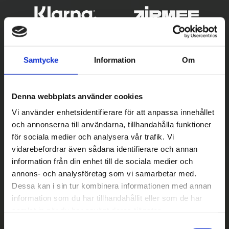
Samtycke
Information
Om
Denna webbplats använder cookies
Vi använder enhetsidentifierare för att anpassa innehållet
och annonserna till användarna, tillhandahålla funktioner
Betala säkert
för sociala medier och analysera vår trafik. Vi
vidarebefordrar även sådana identifierare och annan
||
Välj
||
information från din enhet till de sociala medier och
Snabba leveranser
annons- och analysföretag som vi samarbetar med.
Dessa kan i sin tur kombinera informationen med annan
||
Eller
||
information som du har tillhandahållit eller som de har
samlat in när du har använt deras tjänster.
Hämta på lagret med/utan montering
S