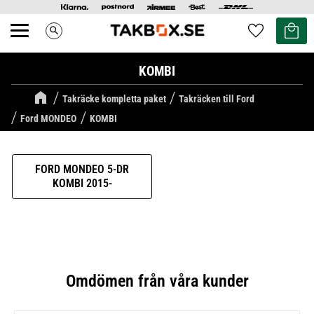
Kundvag
Favoriter
search
Meny
KOMBI
Takräcke kompletta paket
Takräcken till Ford
Ford MONDEO
KOMBI
FORD MONDEO 5-DR
KOMBI 2015-