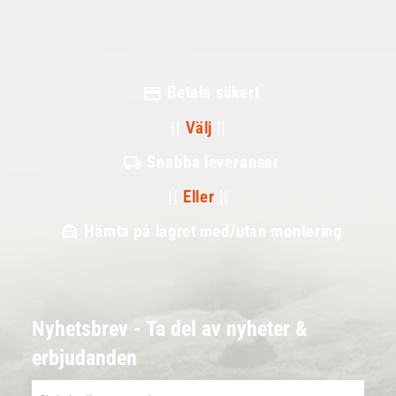
Betala säkert
||
Välj
||
Snabba leveranser
||
Eller
||
Hämta på lagret med/utan montering
Nyhetsbrev - Ta del av nyheter &
erbjudanden