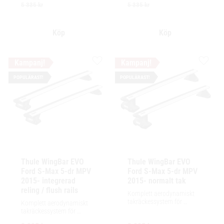
lastutrymme.
tillbehör och maximalt 
5 335
kr
5 335
kr
lastutrymme.
Lägg till i favoriter
Lägg ti
POPULÄRAST!
POPULÄRAST!
Thule WingBar EVO 
Thule WingBar EVO 
Ford S-Max 5-dr MPV 
Ford S-Max 5-dr MPV 
2015- integrerad 
2015- normalt tak
reling / flush rails
Komplett aerodynamiskt 
takräckessystem för 
Komplett aerodynamiskt 
exceptionellt tyst körning, 
takräckessystem för 
enkel installation av 
exceptionellt tyst körning, 