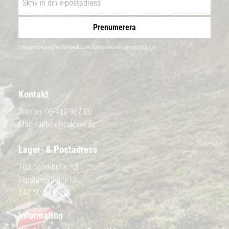
Prenumerera
Dina personuppgifter behandlas i enlighet med vår
integritetspolicy
.
Kontakt
Telefon:
08-410 967 00
Mail:
takbox@takbox.se
Lager- & Postadress
TBX Stockholm AB
Slipstensvägen 11
142 50 Skogås
Information