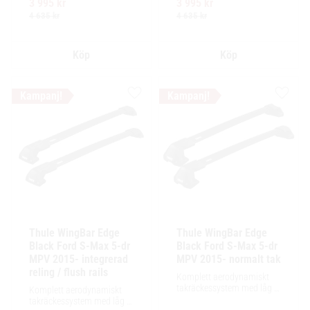
tillbehör och maximalt 
3 995
kr
3 995
kr
enkel installation av 
lastutrymme.
tillbehör och maximalt 
4 635
kr
4 635
kr
lastutrymme.
Lägg till i favoriter
Lägg ti
Thule WingBar Edge 
Thule WingBar Edge 
Black Ford S-Max 5-dr 
Black Ford S-Max 5-dr 
MPV 2015- integrerad 
MPV 2015- normalt tak
reling / flush rails
Komplett aerodynamiskt 
takräckessystem med låg 
Komplett aerodynamiskt 
profil och integrerad design 
takräckessystem med låg 
för exceptionellt tyst 