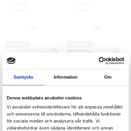
profil och integrerad design 
körning och enkel 
5 195
kr
5 195
kr
för exceptionellt tyst 
installation av tillbehör.
körning och enkel 
5 990
kr
5 990
kr
installation av tillbehör.
Lägg till i favoriter
Lägg ti
VÅR FAVORIT!
Samtycke
Information
Om
Denna webbplats använder cookies
Thule WingBar Edge 
Thule WingBar Edge 
Vi använder enhetsidentifierare för att anpassa innehållet
Ford S-Max 5-dr MPV 
Ford S-Max 5-dr MPV 
2015- integrerad 
2015- normalt tak
och annonserna till användarna, tillhandahålla funktioner
reling / flush rails
för sociala medier och analysera vår trafik. Vi
Komplett aerodynamiskt 
takräckessystem med låg 
Komplett aerodynamiskt 
vidarebefordrar även sådana identifierare och annan
profil och integrerad design 