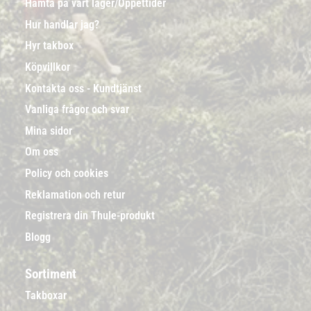
Hämta på vårt lager/Öppettider
Hur handlar jag?
Hyr takbox
Köpvillkor
Kontakta oss - Kundtjänst
Vanliga frågor och svar
Mina sidor
Om oss
Policy och cookies
Reklamation och retur
Registrera din Thule-produkt
Blogg
Sortiment
Takboxar