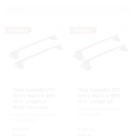
Välj sortering
Lägg till i favoriter
Lägg ti
Thule SquareBar EVO 
Thule SquareBar EVO 
Ford S-Max 5-dr MPV 
Ford S-Max 5-dr MPV 
2015- integrerad 
2015- normalt tak
reling / flush rails
Komplett takräckessystem 
med klassiska 
Komplett takräckessystem 
fyrkantsprofiler i stål. 
med klassiska 
Ytskikt av svart polymer.
fyrkantsprofiler i stål. 
3 495
kr
3 495
kr
Ytskikt av svart polymer.
3 945
kr
3 945
kr