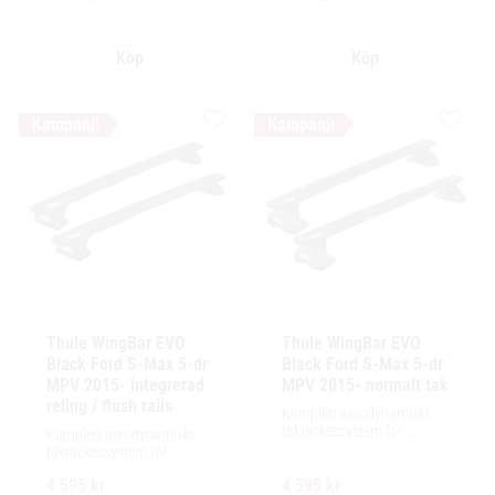
Lägg till i favoriter
Lägg ti
Thule WingBar EVO 
Thule WingBar EVO 
Black Ford S-Max 5-dr 
Black Ford S-Max 5-dr 
MPV 2015- integrerad 
MPV 2015- normalt tak
reling / flush rails
Komplett aerodynamiskt 
takräckessystem för 
Komplett aerodynamiskt 
exceptionellt tyst körning, 
takräckessystem för 
enkel installation av 
exceptionellt tyst körning, 
tillbehör och maximalt 
4 595
kr
4 595
kr
enkel installation av 