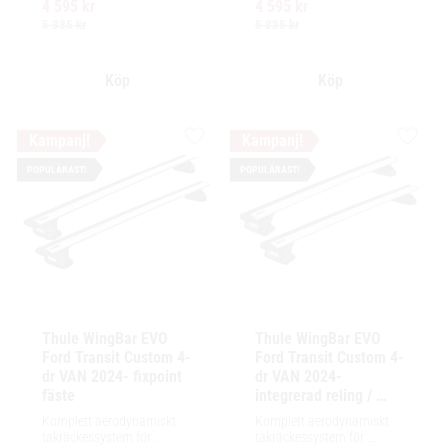
4 595
kr
4 595
kr
enkel installation av 
enkel installation av 
tillbehör och maximalt 
tillbehör och maximalt 
5 335
kr
5 335
kr
lastutrymme.
lastutrymme.
Lägg till i favoriter
Lägg ti
POPULÄRAST!
POPULÄRAST!
Thule WingBar EVO 
Thule WingBar EVO 
Ford Transit Custom 4-
Ford Transit Custom 4-
dr VAN 2024- fixpoint 
dr VAN 2024- 
fäste
integrerad reling / 
flush rails
Komplett aerodynamiskt 
Komplett aerodynamiskt 
takräckessystem för 
takräckessystem för 