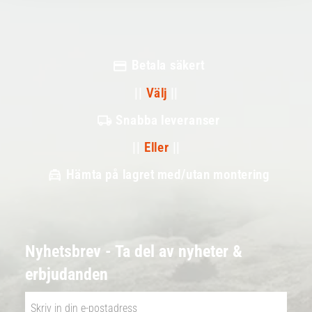
Betala säkert
||
Välj
||
Snabba leveranser
||
Eller
||
Hämta på lagret med/utan montering
Nyhetsbrev - Ta del av nyheter &
erbjudanden