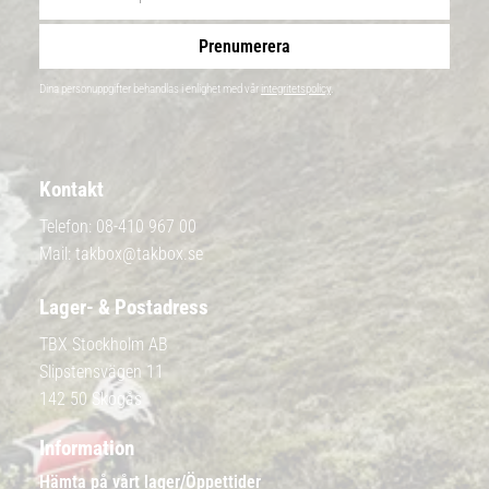
Prenumerera
Dina personuppgifter behandlas i enlighet med vår
integritetspolicy
.
Kontakt
Telefon:
08-410 967 00
Mail:
takbox@takbox.se
Lager- & Postadress
TBX Stockholm AB
Slipstensvägen 11
142 50 Skogås
Information
Hämta på vårt lager/Öppettider