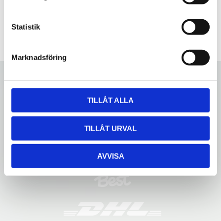
y
c
k
Statistik
e
s
Marknadsföring
v
a
l
TILLÅT ALLA
TILLÅT URVAL
AVVISA