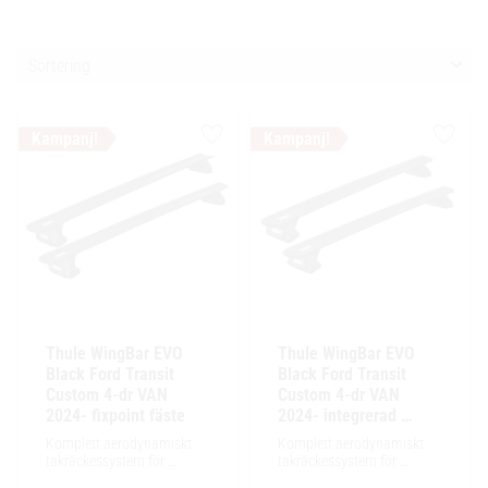
Välj sortering
Lägg till i favoriter
Lägg ti
Thule WingBar EVO 
Thule WingBar EVO 
Black Ford Transit 
Black Ford Transit 
Custom 4-dr VAN 
Custom 4-dr VAN 
2024- fixpoint fäste
2024- integrerad 
reling / flush rails
Komplett aerodynamiskt 
Komplett aerodynamiskt 
takräckessystem för 
takräckessystem för 
exceptionellt tyst körning, 
exceptionellt tyst körning, 