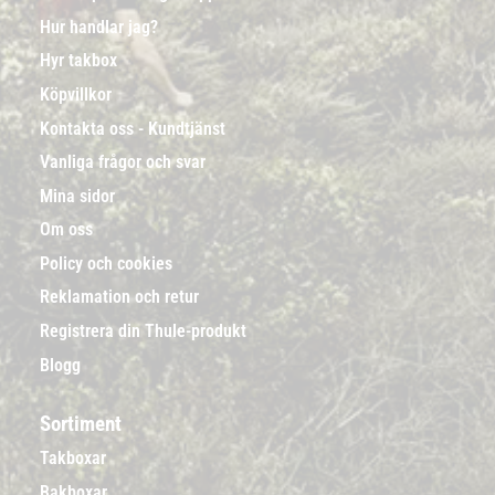
Hur handlar jag?
Hyr takbox
Köpvillkor
Kontakta oss - Kundtjänst
Vanliga frågor och svar
Mina sidor
Om oss
Policy och cookies
Reklamation och retur
Registrera din Thule-produkt
Blogg
Sortiment
Takboxar
Bakboxar