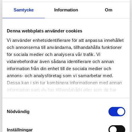
med klassiska 
med klassiska 
fyrkantsprofiler i stål. 
fyrkantsprofiler i stål. 
3 495
kr
3 495
kr
Samtycke
Information
Om
Ytskikt av svart polymer.
Ytskikt av svart polymer.
3 945
kr
3 945
kr
Denna webbplats använder cookies
Vi använder enhetsidentifierare för att anpassa innehållet
och annonserna till användarna, tillhandahålla funktioner
för sociala medier och analysera vår trafik. Vi
vidarebefordrar även sådana identifierare och annan
information från din enhet till de sociala medier och
annons- och analysföretag som vi samarbetar med.
Dessa kan i sin tur kombinera informationen med annan
information som du har tillhandahållit eller som de har
samlat in när du har använt deras tjänster.
S
Nödvändig
a
m
t
Inställningar