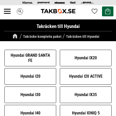
Kundvag
Favoriter
search
Meny
Takräcken till Hyundai
Takräcke kompletta paket
Takräcken till Hyundai
Hyundai GRAND SANTA
Hyundai IX20
FE
Hyundai I20
Hyundai I20 ACTIVE
Hyundai I30
Hyundai IX35
Hyundai I40
Hyundai IONIQ 5