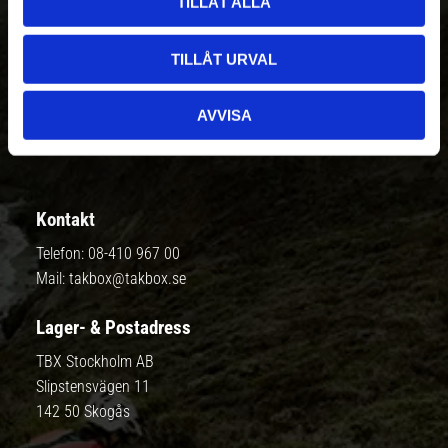
TILLÅT ALLA
TILLÅT URVAL
Prenumerera
AVVISA
Dina personuppgifter behandlas i enlighet med vår
integritetspolicy
.
Kontakt
Telefon:
08-410 967 00
Mail:
takbox@takbox.se
Lager- & Postadress
TBX Stockholm AB
Slipstensvägen 11
142 50 Skogås