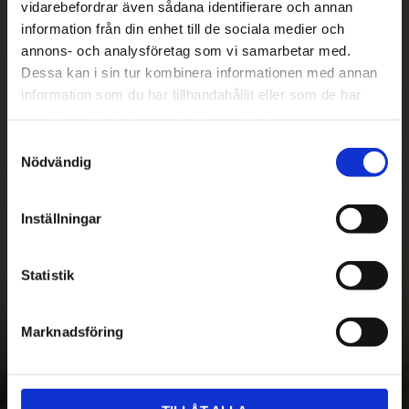
vidarebefordrar även sådana identifierare och annan
information från din enhet till de sociala medier och
annons- och analysföretag som vi samarbetar med.
Dessa kan i sin tur kombinera informationen med annan
information som du har tillhandahållit eller som de har
samlat in när du har använt deras tjänster.
Betala säkert
S
||
Välj
||
Nödvändig
a
m
Snabba leveranser
t
Inställningar
y
||
Eller
||
c
Hämta på lagret med/utan montering
k
Statistik
e
s
Marknadsföring
v
a
Nyhetsbrev - Ta del av nyheter &
l
erbjudanden