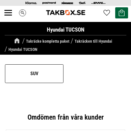
Kundvag
Favoriter
search
Meny
Hyundai TUCSON
Takräcke kompletta paket
Takräcken till Hyundai
Hyundai TUCSON
SUV