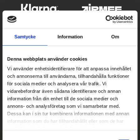
Samtycke
Information
Om
Denna webbplats använder cookies
Vi använder enhetsidentifierare för att anpassa innehållet
och annonserna till användarna, tillhandahålla funktioner
Betala säkert
för sociala medier och analysera vår trafik. Vi
vidarebefordrar även sådana identifierare och annan
||
Välj
||
information från din enhet till de sociala medier och
Snabba leveranser
annons- och analysföretag som vi samarbetar med.
Dessa kan i sin tur kombinera informationen med annan
||
Eller
||
information som du har tillhandahållit eller som de har
samlat in när du har använt deras tjänster.
Hämta på lagret med/utan montering
S