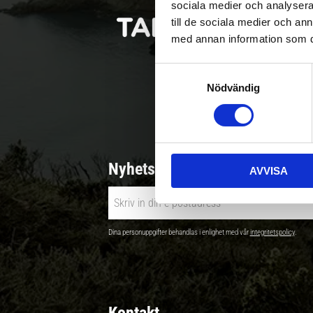
sociala medier och analysera 
till de sociala medier och a
med annan information som du 
S
Nödvändig
a
Betala säkert |
m
t
y
c
Nyhetsbrev - Ta del av nyhete
AVVISA
k
e
s
v
Dina personuppgifter behandlas i enlighet med vår
integritetspolicy
.
a
l