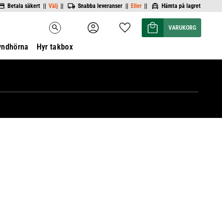
Betala säkert ||
Välj
||
Snabba leveranser ||
Eller
||
Hämta på lagret
Kundvagn
Favoriter
search
yndhörna
Hyr takbox