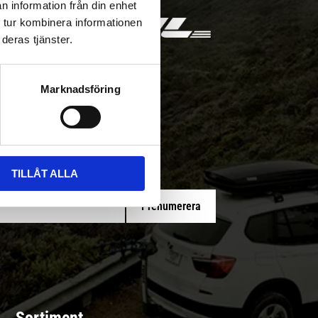
n information från din enhet
 tur kombinera informationen
deras tjänster.
Marknadsföring
 med/utan montering
TILLÅT ALLA
Prenumerera