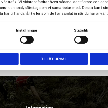
vår trafik. Vi vidarebefordrar även sådana identifierare och anna
nnons- och analysföretag som vi samarbetar med. Dessa kan i sin
har tillhandahållit eller som de har samlat in när du har använt 
Inställningar
Statistik
|
Välj
||
Snabba leveranser ||
Eller
||
Hämta på lagret
r & erbjudanden
TILLÅT URVAL