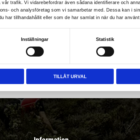
vår trafik. Vi vidarebefordrar även sådana identifierare och anna
nnons- och analysföretag som vi samarbetar med. Dessa kan i sin
har tillhandahållit eller som de har samlat in när du har använt 
Inställningar
Statistik
|
Välj
||
Snabba leveranser ||
Eller
||
Hämta på lagret
r & erbjudanden
TILLÅT URVAL