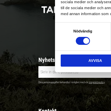
sociala medier och analysera 
till de sociala medier och a
med annan information som du 
S
Nödvändig
a
Betala säkert |
m
t
y
c
Nyhetsbrev - Ta del av nyhete
AVVISA
k
e
s
v
Dina personuppgifter behandlas i enlighet med vår
integritetspolicy
.
a
l