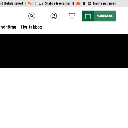
Betala säkert ||
Välj
||
Snabba leveranser ||
Eller
||
Hämta på lagret
Kundvagn
Favoriter
search
yndhörna
Hyr takbox