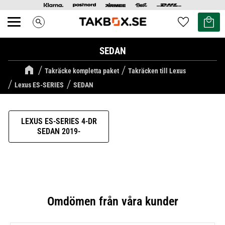
Kundvag
Favoriter
search
Meny
SEDAN
Takräcke kompletta paket
Takräcken till Lexus
Lexus ES-SERIES
SEDAN
LEXUS ES-SERIES 4-DR
SEDAN 2019-