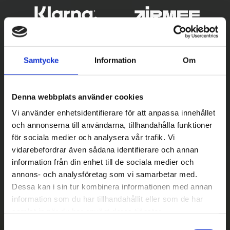
Samtycke
Information
Om
Denna webbplats använder cookies
Vi använder enhetsidentifierare för att anpassa innehållet
och annonserna till användarna, tillhandahålla funktioner
Betala säkert
för sociala medier och analysera vår trafik. Vi
vidarebefordrar även sådana identifierare och annan
||
Välj
||
information från din enhet till de sociala medier och
Snabba leveranser
annons- och analysföretag som vi samarbetar med.
Dessa kan i sin tur kombinera informationen med annan
||
Eller
||
information som du har tillhandahållit eller som de har
samlat in när du har använt deras tjänster.
Hämta på lagret med/utan montering
S