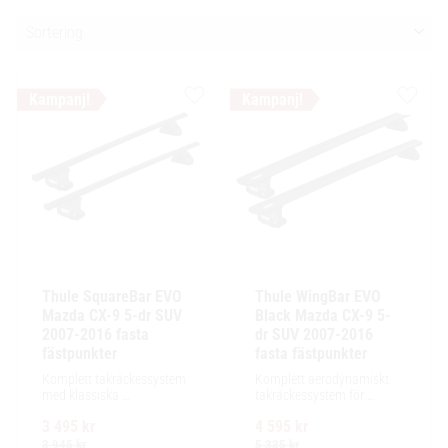
Välj sortering
Lägg till i favoriter
Lägg ti
Thule SquareBar EVO 
Thule WingBar EVO 
Mazda CX-9 5-dr SUV 
Black Mazda CX-9 5-
2007-2016 fasta 
dr SUV 2007-2016 
fästpunkter
fasta fästpunkter
Komplett takräckessystem 
Komplett aerodynamiskt 
med klassiska 
takräckessystem för 
fyrkantsprofiler i stål. 
exceptionellt tyst körning, 
3 495
kr
4 595
kr
Ytskikt av svart polymer.
enkel installation av 
tillbehör och maximalt 
3 945
kr
5 335
kr