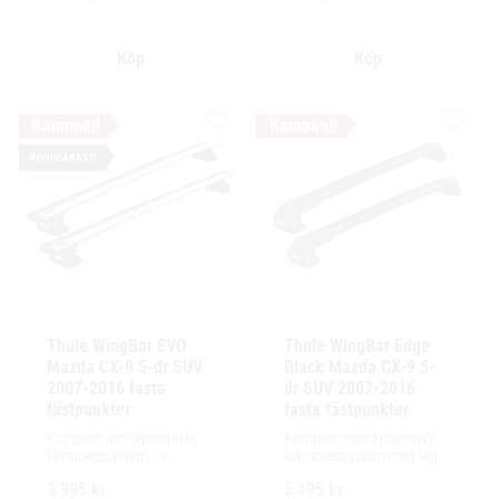
lastutrymme.
Lägg till i favoriter
Lägg ti
POPULÄRAST!
Thule WingBar EVO 
Thule WingBar Edge 
Mazda CX-9 5-dr SUV 
Black Mazda CX-9 5-
2007-2016 fasta 
dr SUV 2007-2016 
fästpunkter
fasta fästpunkter
Komplett aerodynamiskt 
Komplett aerodynamiskt 
takräckessystem för 
takräckessystem med låg 
exceptionellt tyst körning, 
profil och integrerad design 
3 995
kr
5 195
kr
enkel installation av 
för exceptionellt tyst 