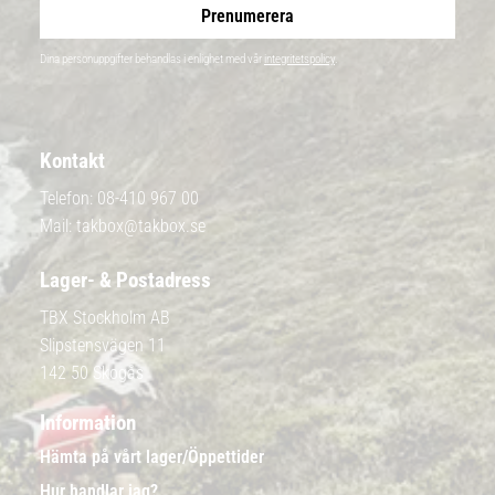
Prenumerera
Dina personuppgifter behandlas i enlighet med vår
integritetspolicy
.
Kontakt
Telefon:
08-410 967 00
Mail:
takbox@takbox.se
Lager- & Postadress
TBX Stockholm AB
Slipstensvägen 11
142 50 Skogås
Information
Hämta på vårt lager/Öppettider
Hur handlar jag?