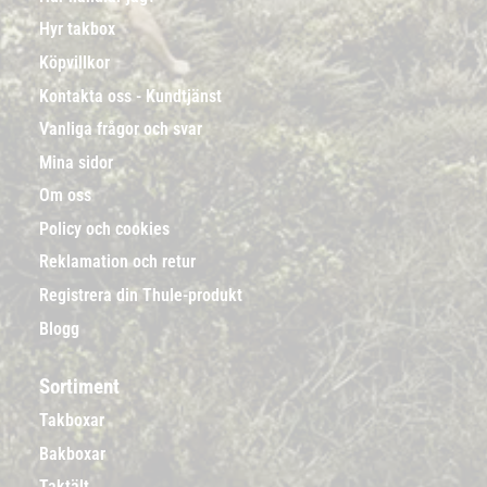
Hyr takbox
Köpvillkor
Kontakta oss - Kundtjänst
Vanliga frågor och svar
Mina sidor
Om oss
Policy och cookies
Reklamation och retur
Registrera din Thule-produkt
Blogg
Sortiment
Takboxar
Bakboxar
Taktält