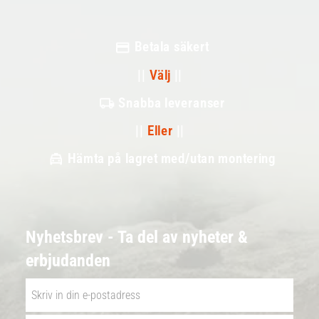
Betala säkert
||
Välj
||
Snabba leveranser
||
Eller
||
Hämta på lagret med/utan montering
Nyhetsbrev - Ta del av nyheter &
erbjudanden