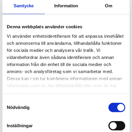
4 895
kr
för exceptionellt tyst 
Samtycke
Information
Om
körning och enkel 
5 690
kr
installation av tillbehör.
Denna webbplats använder cookies
Vi använder enhetsidentifierare för att anpassa innehållet
och annonserna till användarna, tillhandahålla funktioner
för sociala medier och analysera vår trafik. Vi
vidarebefordrar även sådana identifierare och annan
information från din enhet till de sociala medier och
annons- och analysföretag som vi samarbetar med.
Dessa kan i sin tur kombinera informationen med annan
information som du har tillhandahållit eller som de har
samlat in när du har använt deras tjänster.
S
Nödvändig
a
m
t
Inställningar
y