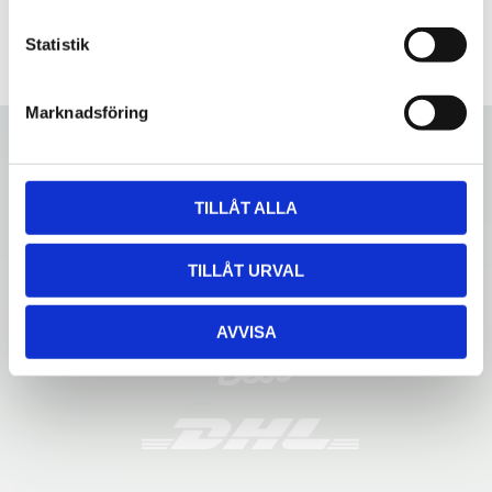
c
k
Statistik
e
s
Marknadsföring
v
a
l
TILLÅT ALLA
TILLÅT URVAL
AVVISA