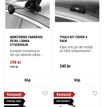
MONTERING TAKRÄCKE 
THULE KIT COVER 4-
PÅ BIL LÄNNA 
PACK
STOCKHOLM
Kåpa som gör det möjligt 
Komplett montering av 
att hålla fästpunktskitet 
ditt nya takräcke inköpt 
säkert monterat på bilen 
från takbox.se inklusive 
när du inte använder 
298
kr
montering på din bil.
takräcken. Smidigt!
245
kr
595
kr
Lägg till i favoriter
Lägg till
STORSÄLJARE!
VÅR FAVORIT!