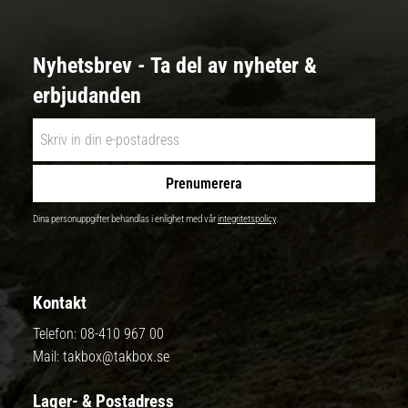
Nyhetsbrev - Ta del av nyheter &
erbjudanden
Prenumerera
Dina personuppgifter behandlas i enlighet med vår
integritetspolicy
.
Kontakt
Telefon:
08-410 967 00
Mail:
takbox@takbox.se
Lager- & Postadress