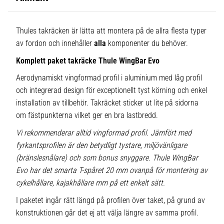
Thules takräcken är lätta att montera på de allra flesta typer
av fordon och innehåller
alla
komponenter du behöver.
Komplett paket takräcke Thule WingBar Evo
Aerodynamiskt vingformad profil i aluminium med låg profil
och integrerad design för exceptionellt tyst körning och enkel
installation av tillbehör. Takräcket sticker ut lite på sidorna
om fästpunkterna vilket ger en bra lastbredd.
Vi rekommenderar alltid vingformad profil. Jämfört med
fyrkantsprofilen är den betydligt tystare, miljövänligare
(bränslesnålare) och som bonus snyggare. Thule WingBar
Evo har det smarta T-spåret 20 mm ovanpå för montering av
cykelhållare, kajakhållare mm på ett enkelt sätt.
I paketet ingår rätt längd på profilen över taket, på grund av
konstruktionen går det ej att välja längre av samma profil.