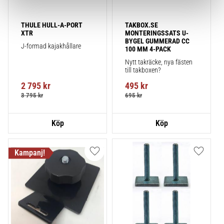
THULE HULL-A-PORT 
TAKBOX.SE 
XTR
MONTERINGSSATS U-
BYGEL GUMMERAD CC 
J-formad kajakhållare
100 MM 4-PACK
Nytt takräcke, nya fästen 
till takboxen?
2 795
kr
495
kr
3 795
kr
695
kr
Lägg till i favoriter
Lägg till