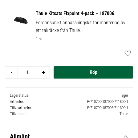
Thule Kitsats Fixpoint 4-pack – 187006
Fordonsunikt anpassningskit för montering av
ett takräcke från Thule.
1 st
Lägg t
-
+
Lagerstatus
I lager
Artikelnr
P-710700-187006-711300-1
Tillv. artikelnr
P-710700-187006-711300-1
Tillverkare
Thule
Allmänt