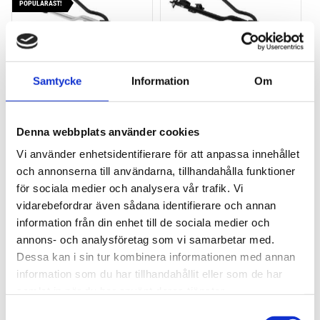
POPULÄRAST!
Samtycke
Information
Om
THULE PRORIDE
THULE PRORIDE BLACK
Storsäljande cykelhållare 
Storsäljande 
Denna webbplats använder cookies
för takräcke
takcykelhållare 
Vi använder enhetsidentifierare för att anpassa innehållet
2 195
kr
2 395
kr
och annonserna till användarna, tillhandahålla funktioner
2 395
kr
2 595
kr
för sociala medier och analysera vår trafik. Vi
vidarebefordrar även sådana identifierare och annan
information från din enhet till de sociala medier och
annons- och analysföretag som vi samarbetar med.
Dessa kan i sin tur kombinera informationen med annan
Lägg till i favoriter
Lägg till
information som du har tillhandahållit eller som de har
HALVA PRISET!
samlat in när du har använt deras tjänster.
S