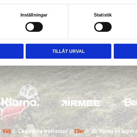
Inställningar
Statistik
TILLÅT URVAL
|
Välj
||
Snabba leveranser ||
Eller
||
Hämta på lagret