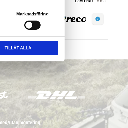
Marknadsföring
TILLÅT ALLA
 med/utan montering