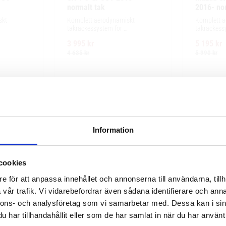
normalt tak
2016- no
kt 
Komplett aerodynamiskt 
Komplett a
takräckessystem för 
takräckessy
ng, enkel 
exceptionellt tyst körning, enkel 
och integre
3 995
kr
5 195
kr
r och 
installation av tillbehör och 
exceptionell
e.
maximalt lastutrymme.
enkel instal
4 635
kr
5 990
kr
Information
cookies
e för att anpassa innehållet och annonserna till användarna, tillh
vår trafik. Vi vidarebefordrar även sådana identifierare och anna
nnons- och analysföretag som vi samarbetar med. Dessa kan i sin
har tillhandahållit eller som de har samlat in när du har använt 