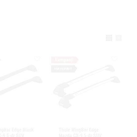
Välj vi
Lägg till i favoriter
Lägg till i f
VÅR FAVORIT!
ngBar Edge Black 
Thule WingBar Edge 
-9 5-dr SUV 
Mazda CX-9 5-dr SUV 