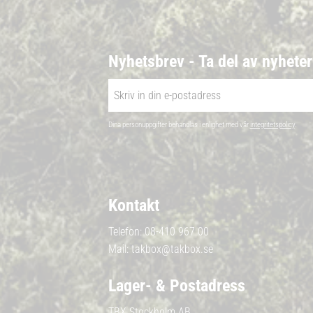
Nyhetsbrev - Ta del av nyhete
Dina personuppgifter behandlas i enlighet med vår
integritetspolicy
.
Kontakt
Telefon:
08-410 967 00
Mail:
takbox@takbox.se
Lager- & Postadress
TBX Stockholm AB