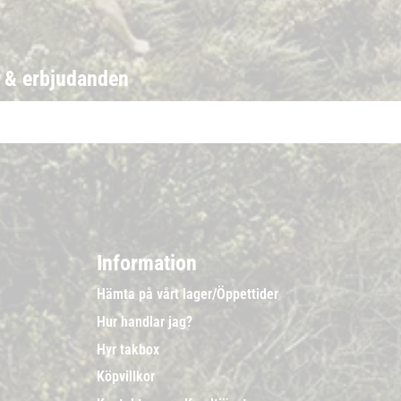
r & erbjudanden
Information
Hämta på vårt lager/Öppettider
Hur handlar jag?
Hyr takbox
Köpvillkor