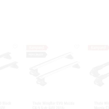
Lägg till i favoriter
Lägg till i favoriter
POPULÄRAST!
 Black 
Thule WingBar EVO Mazda 
Thule Wi
UV 
CX-9 5-dr SUV 2016- 
Mazda CX