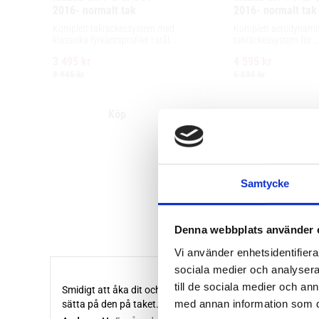
2016- normalt tak
2016- normalt tak
Komplett takräckessystem med 
Komplett aerodynamis
klassiska fyrkantsprofiler i stål. 
takräckessystem för 
Ytskikt av svart polymer.
exceptionellt tyst körni
3 495
kr
4 595
kr
installation av tillbehö
maximalt lastutrymm
3 945
kr
5 335
kr
Samtycke
Denna webbplats använder 
Vi använder enhetsidentifierar
sociala medier och analysera 
till de sociala medier och a
med annan information som du 