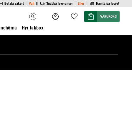
Betala säkert ||
Välj
||
Snabba leveranser ||
Eller
||
Hämta på lagret
Kundvagn
Favoriter
search
yndhörna
Hyr takbox