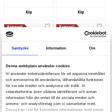
Lägg till i favoriter
Lägg till
VÅR FAVORIT!
HALVA PRISET!
Samtycke
Information
Om
Denna webbplats använder cookies
Vi använder enhetsidentifierare för att anpassa innehållet
THULE PRORIDE BLACK
THULE DOCKGLIDE
och annonserna till användarna, tillhandahålla funktioner
Storsäljande 
Horisontell kajakhållare
för sociala medier och analysera vår trafik. Vi
takcykelhållare 
vidarebefordrar även sådana identifierare och annan
2 395
kr
1 495
kr
information från din enhet till de sociala medier och
2 595
kr
3 145
kr
annons- och analysföretag som vi samarbetar med.
Dessa kan i sin tur kombinera informationen med annan