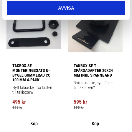
AVVISA
Lägg till i favoriter
Lägg till
TAKBOX.SE 
TAKBOX.SE T-
MONTERINGSSATS U-
SPÅRSADAPTER 20X24 
BYGEL GUMMERAD CC 
MM INKL SPÄNNBAND
100 MM 4-PACK
Nytt takräcke, nya fästen 
Nytt takräcke, nya fästen 
till takboxen?
till takboxen?
495
kr
595
kr
695
kr
695
kr