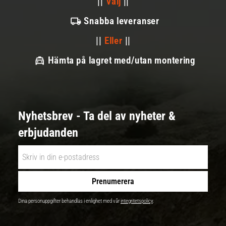
||
Välj
||
Snabba leveranser
||
Eller
||
Hämta på lagret med/utan montering
Nyhetsbrev - Ta del av nyheter &
erbjudanden
Prenumerera
Dina personuppgifter behandlas i enlighet med vår
integritetspolicy
.