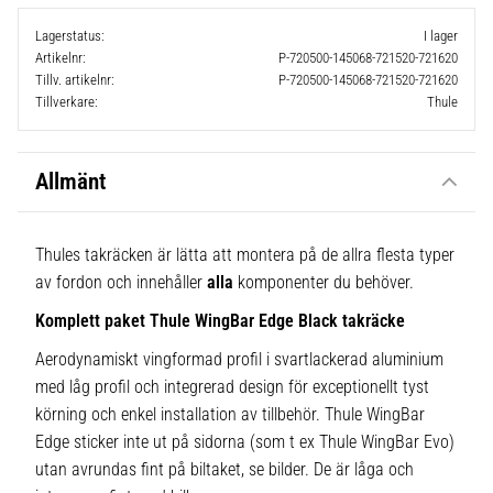
Lagerstatus
I lager
Artikelnr
P-720500-145068-721520-721620
Tillv. artikelnr
P-720500-145068-721520-721620
Tillverkare
Thule
Allmänt
Thules takräcken är lätta att montera på de allra flesta typer
av fordon och innehåller
alla
komponenter du behöver.
Komplett paket Thule WingBar Edge Black takräcke
Aerodynamiskt vingformad profil i svartlackerad aluminium
med låg profil och integrerad design för exceptionellt tyst
körning och enkel installation av tillbehör. Thule WingBar
Edge sticker inte ut på sidorna (som t ex Thule WingBar Evo)
utan avrundas fint på biltaket, se bilder. De är låga och