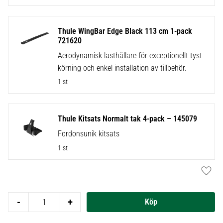
Thule WingBar Edge Black 113 cm 1-pack
721620
Aerodynamisk lasthållare för exceptionellt tyst
körning och enkel installation av tillbehör.
1 st
Thule Kitsats Normalt tak 4-pack – 145079
Fordonsunik kitsats
1 st
Lägg t
-
+