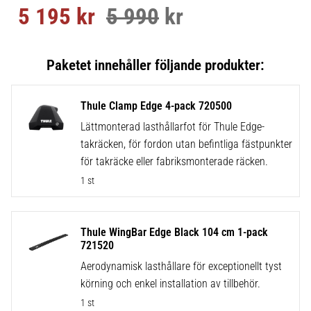
5 195
kr
5 990
kr
Nedsatt pris:
Ordinarie pris:
Thule Clamp Edge 4-pack 720500
Lättmonterad lasthållarfot för Thule Edge-
takräcken, för fordon utan befintliga fästpunkter
för takräcke eller fabriksmonterade räcken.
1 st
Thule WingBar Edge Black 104 cm 1-pack
721520
Aerodynamisk lasthållare för exceptionellt tyst
körning och enkel installation av tillbehör.
1 st