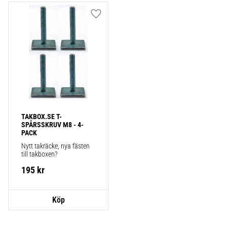
Lägg till i favoriter
TAKBOX.SE T-
SPÅRSSKRUV M8 - 4-
PACK
Nytt takräcke, nya fästen 
till takboxen?
195
kr