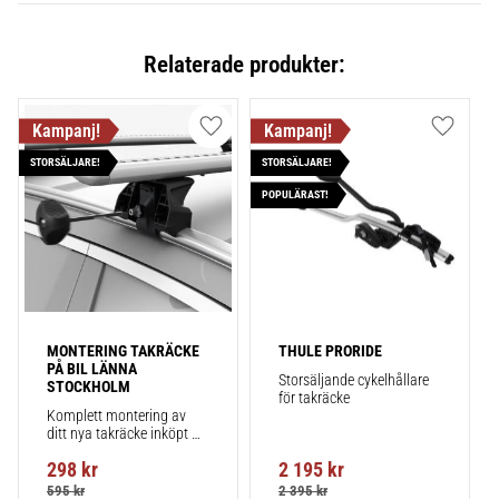
Relaterade produkter:
Lägg till i favoriter
Lägg till
STORSÄLJARE!
STORSÄLJARE!
POPULÄRAST!
MONTERING TAKRÄCKE 
THULE PRORIDE
PÅ BIL LÄNNA 
Storsäljande cykelhållare 
STOCKHOLM
för takräcke
Komplett montering av 
ditt nya takräcke inköpt 
från takbox.se inklusive 
298
kr
2 195
kr
montering på din bil.
595
kr
2 395
kr