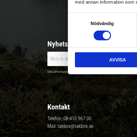
med annan information som du 
Betala säkert |
S
Nödvändig
a
m
t
Nyhetsbrev - Ta del av nyhete
y
c
AVVISA
k
e
Dina personuppgifter behandlas i enlighet med vår
integritetspolicy
.
s
v
a
l
Kontakt
Telefon:
08-410 967 00
Mail:
takbox@takbox.se