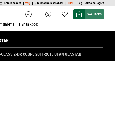
Betala säkert ||
Välj
||
Snabba leveranser ||
Eller
||
Hämta på lagret
Kundvagn
Favoriter
search
yndhörna
Hyr takbox
STAK
-CLASS 2-DR COUPÉ 2011-2015 UTAN GLASTAK