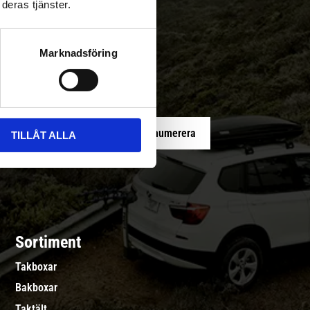
deras tjänster.
 med/utan montering
Marknadsföring
Prenumerera
TILLÅT ALLA
Sortiment
Takboxar
Bakboxar
Taktält