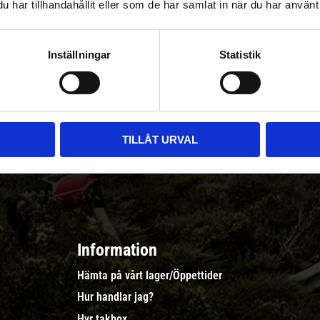
har tillhandahållit eller som de har samlat in när du har använt 
|
Välj
||
Snabba leveranser ||
Eller
||
Hämta på lagret
Inställningar
Statistik
r & erbjudanden
TILLÅT URVAL
Information
Hämta på vårt lager/Öppettider
Hur handlar jag?
Hyr takbox