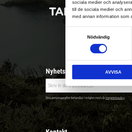
sociala medier och analysera 
till de sociala medier och a
med annan information som du 
S
Nödvändig
a
Betala säkert |
m
t
y
c
Nyhetsbrev - Ta del av nyhete
AVVISA
k
e
s
v
Dina personuppgifter behandlas i enlighet med vår
integritetspolicy
.
a
l