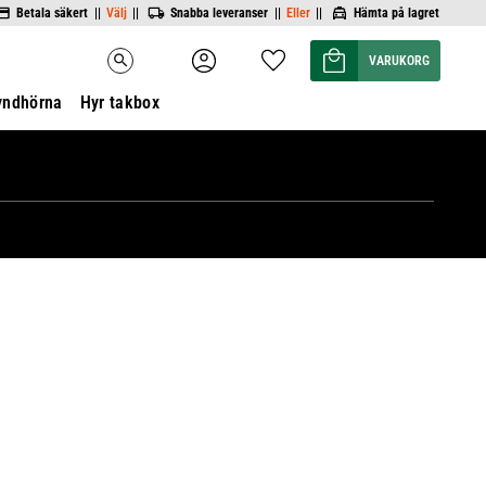
Betala säkert ||
Välj
||
Snabba leveranser ||
Eller
||
Hämta på lagret
Kundvagn
Favoriter
search
yndhörna
Hyr takbox