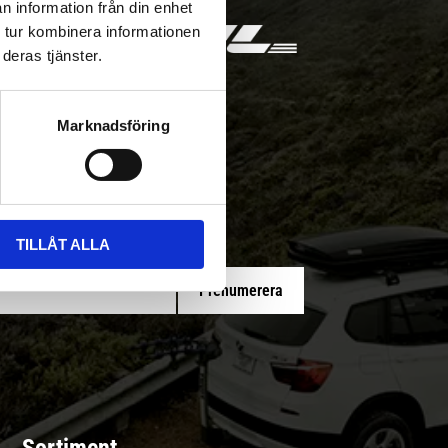
n information från din enhet
 tur kombinera informationen
deras tjänster.
Marknadsföring
 med/utan montering
TILLÅT ALLA
Prenumerera