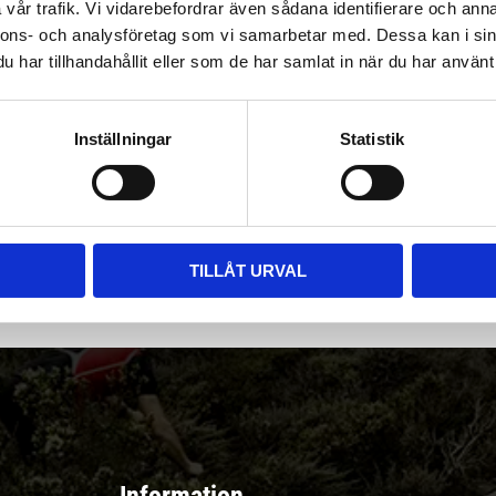
vår trafik. Vi vidarebefordrar även sådana identifierare och anna
nnons- och analysföretag som vi samarbetar med. Dessa kan i sin
har tillhandahållit eller som de har samlat in när du har använt 
Inställningar
Statistik
|
Välj
||
Snabba leveranser ||
Eller
||
Hämta på lagret
r & erbjudanden
TILLÅT URVAL