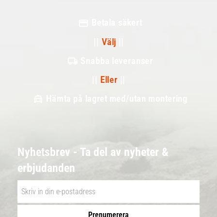
Betala säkert
||
Välj
||
Snabba leveranser
||
Eller
||
Hämta på lagret med/utan montering
Nyhetsbrev - Ta del av nyheter &
erbjudanden
Prenumerera