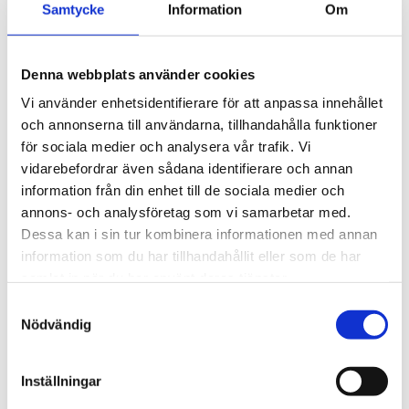
tillbehör och maximalt 
6 005
kr
Samtycke
Information
Om
lastutrymme.
Denna webbplats använder cookies
Vi använder enhetsidentifierare för att anpassa innehållet
och annonserna till användarna, tillhandahålla funktioner
för sociala medier och analysera vår trafik. Vi
vidarebefordrar även sådana identifierare och annan
information från din enhet till de sociala medier och
annons- och analysföretag som vi samarbetar med.
Dessa kan i sin tur kombinera informationen med annan
information som du har tillhandahållit eller som de har
samlat in när du har använt deras tjänster.
S
Nödvändig
a
m
t
Inställningar
y