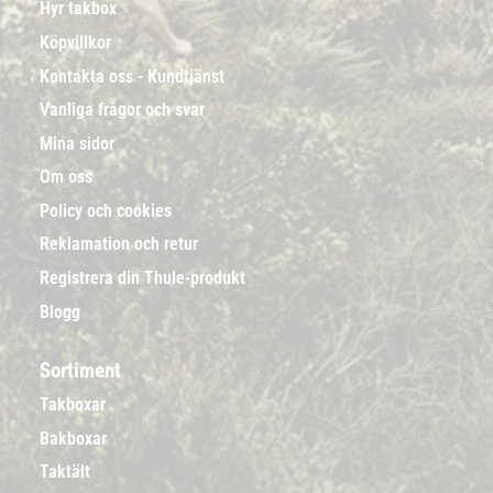
Hyr takbox
Köpvillkor
Kontakta oss - Kundtjänst
Vanliga frågor och svar
Mina sidor
Om oss
Policy och cookies
Reklamation och retur
Registrera din Thule-produkt
Blogg
Sortiment
Takboxar
Bakboxar
Taktält