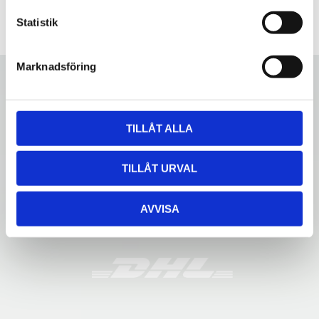
c
k
Statistik
e
s
Marknadsföring
v
a
l
TILLÅT ALLA
TILLÅT URVAL
AVVISA