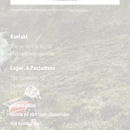
Dina personuppgifter behandlas i enlighet med vår
integritetspolicy
.
Kontakt
Telefon:
08-410 967 00
Mail:
takbox@takbox.se
Lager- & Postadress
TBX Stockholm AB
Slipstensvägen 11
142 50 Skogås
Information
Hämta på vårt lager/Öppettider
Hur handlar jag?