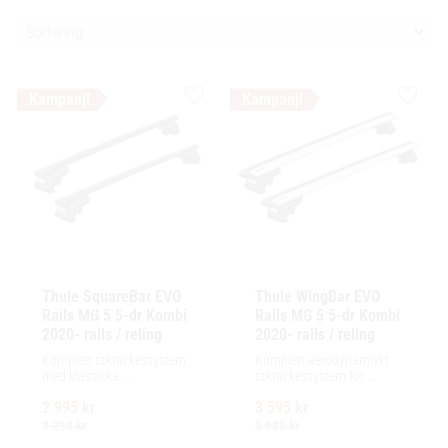
Välj sortering
Lägg till i favoriter
Lägg ti
Thule SquareBar EVO 
Thule WingBar EVO 
Rails MG 5 5-dr Kombi 
Rails MG 5 5-dr Kombi 
2020- rails / reling
2020- rails / reling
Komplett takräckessystem 
Komplett aerodynamiskt 
med klassiska 
takräckessystem för 
fyrkantsprofiler i stål. 
exceptionellt tyst körning, 
2 995
kr
3 595
kr
Ytskikt av svart polymer.
enkel installation av 
tillbehör och maximalt 
3 290
kr
3 980
kr
lastutrymme.