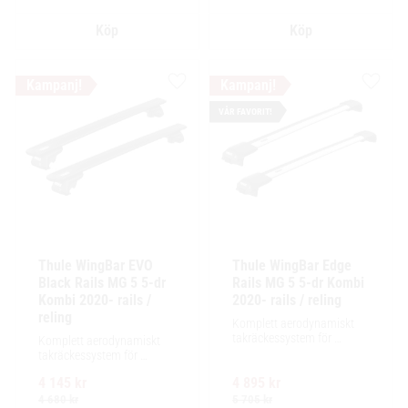
Lägg till i favoriter
Lägg ti
VÅR FAVORIT!
Thule WingBar EVO 
Thule WingBar Edge 
Black Rails MG 5 5-dr 
Rails MG 5 5-dr Kombi 
Kombi 2020- rails / 
2020- rails / reling
reling
Komplett aerodynamiskt 
takräckessystem för 
Komplett aerodynamiskt 
exceptionellt tyst körning, 
takräckessystem för 
enkel installation av 
exceptionellt tyst körning, 
tillbehör och maximalt 
4 145
kr
4 895
kr
enkel installation av 
lastutrymme.
tillbehör och maximalt 
4 680
kr
5 705
kr