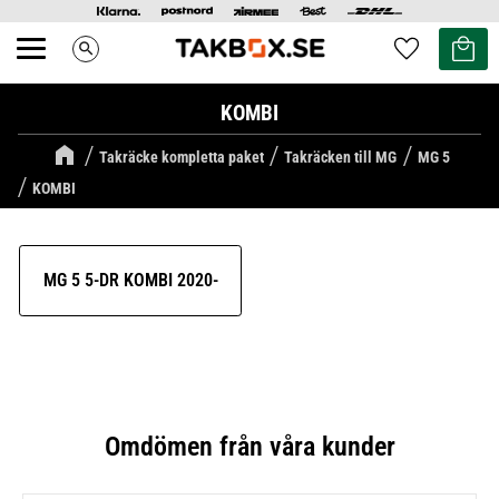
Kundvag
Favoriter
search
Meny
KOMBI
Takräcke kompletta paket
Takräcken till MG
MG 5
KOMBI
MG 5 5-DR KOMBI 2020-