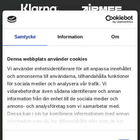
Samtycke
Information
Om
Denna webbplats använder cookies
Vi använder enhetsidentifierare för att anpassa innehållet
och annonserna till användarna, tillhandahålla funktioner
Betala säkert
för sociala medier och analysera vår trafik. Vi
vidarebefordrar även sådana identifierare och annan
||
Välj
||
information från din enhet till de sociala medier och
Snabba leveranser
annons- och analysföretag som vi samarbetar med.
Dessa kan i sin tur kombinera informationen med annan
||
Eller
||
information som du har tillhandahållit eller som de har
samlat in när du har använt deras tjänster.
Hämta på lagret med/utan montering
S