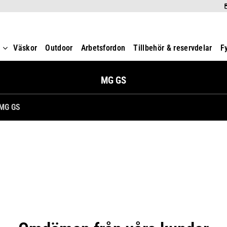
t
Väskor
Outdoor
Arbetsfordon
Tillbehör & reservdelar
F
MG GS
MG GS