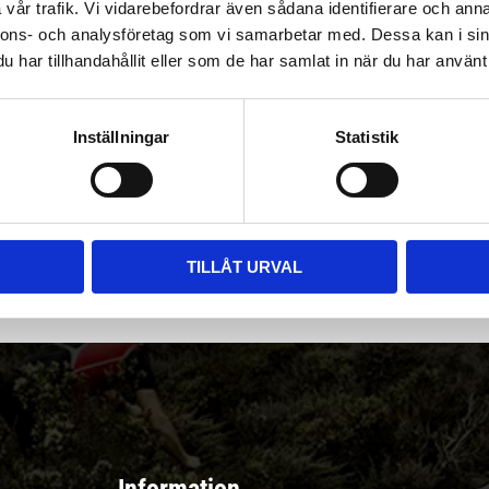
vår trafik. Vi vidarebefordrar även sådana identifierare och anna
nnons- och analysföretag som vi samarbetar med. Dessa kan i sin
har tillhandahållit eller som de har samlat in när du har använt 
Inställningar
Statistik
|
Välj
||
Snabba leveranser ||
Eller
||
Hämta på lagret
r & erbjudanden
TILLÅT URVAL