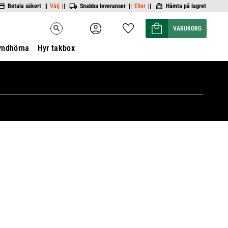
Betala säkert ||
Välj
||
Snabba leveranser ||
Eller
||
Hämta på lagret
Kundvagn
Favoriter
search
yndhörna
Hyr takbox