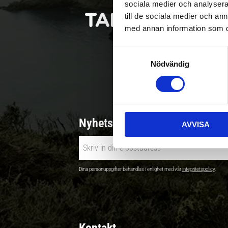
sociala medier och analysera 
till de sociala medier och a
med annan information som du 
S
Nödvändig
a
Betala säkert |
m
t
y
c
Nyhetsbrev - Ta del av nyhete
AVVISA
k
e
s
v
Dina personuppgifter behandlas i enlighet med vår
integritetspolicy
.
a
l