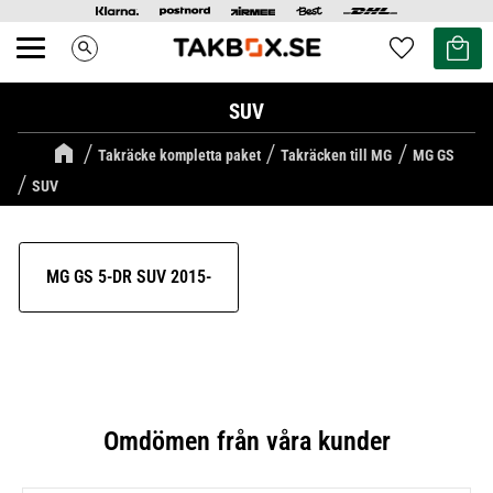
Kundvag
Favoriter
search
Meny
SUV
Takräcke kompletta paket
Takräcken till MG
MG GS
SUV
MG GS 5-DR SUV 2015-