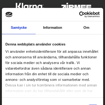
Samtycke
Information
Om
Denna webbplats använder cookies
Vi använder enhetsidentifierare för att anpassa innehållet
och annonserna till användarna, tillhandahålla funktioner
Betala säkert
för sociala medier och analysera vår trafik. Vi
vidarebefordrar även sådana identifierare och annan
||
Välj
||
information från din enhet till de sociala medier och
Snabba leveranser
annons- och analysföretag som vi samarbetar med.
Dessa kan i sin tur kombinera informationen med annan
||
Eller
||
information som du har tillhandahållit eller som de har
samlat in när du har använt deras tjänster.
Hämta på lagret med/utan montering
S