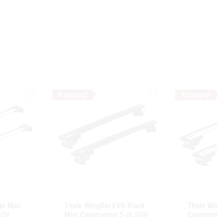
Lägg till i favoriter
Lägg till i favoriter
e Mini 
Thule WingBar EVO Black 
Thule Wi
UV 
Mini Countryman 5-dr SUV 
Countrym