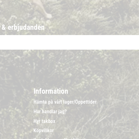
r & erbjudanden
Information
Hämta på vårt lager/Öppettider
Hur handlar jag?
Hyr takbox
Köpvillkor