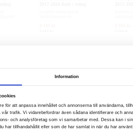
reling
2017-2024 Rails / reling
2017-2024
kt 
Komplett aerodynamiskt 
Komplett a
g profil 
takräckessystem för 
takräckessy
ör 
exceptionellt tyst körning, enkel 
exceptionell
4 145
kr
3 595
kr
ing och 
installation av tillbehör och 
installation
llbehör.
maximalt lastutrymme.
maximalt l
4 680
kr
3 980
kr
Information
cookies
e för att anpassa innehållet och annonserna till användarna, tillh
vår trafik. Vi vidarebefordrar även sådana identifierare och anna
nnons- och analysföretag som vi samarbetar med. Dessa kan i sin
har tillhandahållit eller som de har samlat in när du har använt 