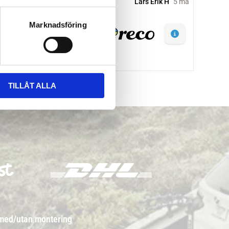
Marknadsföring
TILLÅT ALLA
 med/utan montering