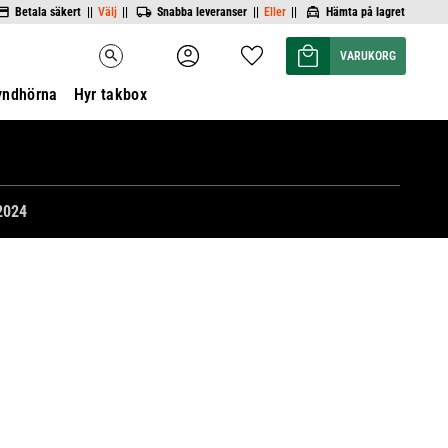
Betala säkert ||
Välj
||
Snabba leveranser ||
Eller
||
Hämta på lagret
Kundvagn
Favoriter
search
yndhörna
Hyr takbox
2024