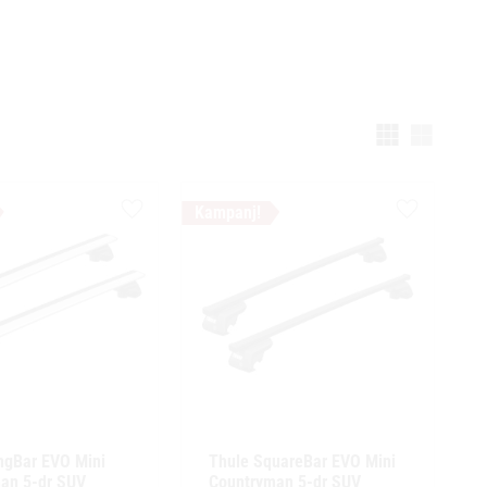
Välj vi
Lägg till i favoriter
Lägg till i f
ngBar EVO Mini 
Thule SquareBar EVO Mini 
an 5-dr SUV 
Countryman 5-dr SUV 