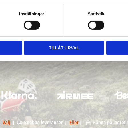
Inställningar
Statistik
TILLÅT URVAL
|
Välj
||
Snabba leveranser ||
Eller
||
Hämta på lagret