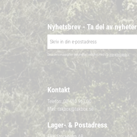
Nyhetsbrev - Ta del av nyhete
Dina personuppgifter behandlas i enlighet med vår
integritetspolicy
.
Kontakt
Telefon:
08-410 967 00
Mail:
takbox@takbox.se
Lager- & Postadress
TBX Stockholm AB